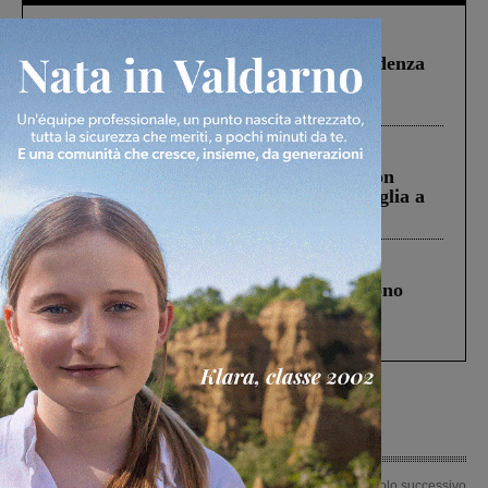
Figline Incisa Valdarno
1 Agosto 2026
Piscina di Figline finanziata oltre la scadenza
Pnrr, il gruppo di Fratelli d’Italia: “Un
ringraziamento al Governo”
Cronaca
3 Agosto 2026
Scomparso da una struttura di Castiglion
Fiorentino l’uomo che aveva ucciso la figlia a
Levane nel 2020
Cronaca
4 Agosto 2026
Un anno fa la strage in A1 in cui morirono
Gianni, Giulia e Franco. Lo schianto, il
processo, lo stop ai sorpassi fra tir....
Articolo precedente
Articolo successivo