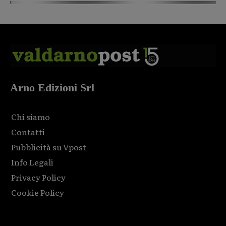
Arno Edizioni Srl
Chi siamo
Contatti
Pubblicità su Vpost
Info Legali
Privacy Policy
Cookie Policy
Html code here! Replace this with any non empty raw html
code and that's it.