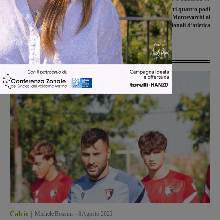
Campionato italiano paratrap a
Un primo posto e altri quattro podi
Laterina, quarantotto i titarori che si
per la Rinascita Montevarchi ai
sono dati battaglia
campionati regionali d’atletica
Ultime Notizie
Calcio
Michele Bossini
-
8 Agosto 2026