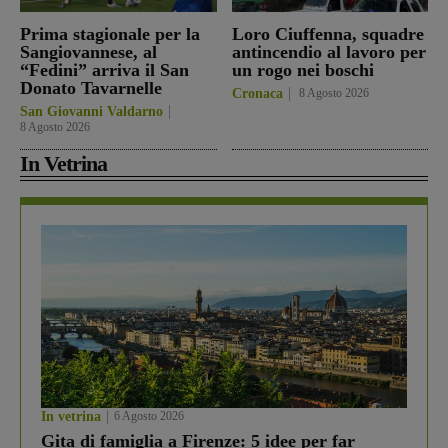
Prima stagionale per la
Loro Ciuffenna, squadre
Sangiovannese, al
antincendio al lavoro per
“Fedini” arriva il San
un rogo nei boschi
Donato Tavarnelle
Cronaca
8 Agosto 2026
San Giovanni Valdarno
8 Agosto 2026
In Vetrina
In vetrina
6 Agosto 2026
Gita di famiglia a Firenze: 5 idee per far