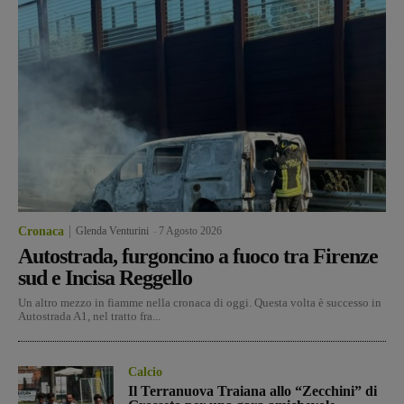
Cronaca
Glenda Venturini
-
7 Agosto 2026
Autostrada, furgoncino a fuoco tra Firenze
sud e Incisa Reggello
Un altro mezzo in fiamme nella cronaca di oggi. Questa volta è successo in
Autostrada A1, nel tratto fra...
Calcio
Il Terranuova Traiana allo “Zecchini” di