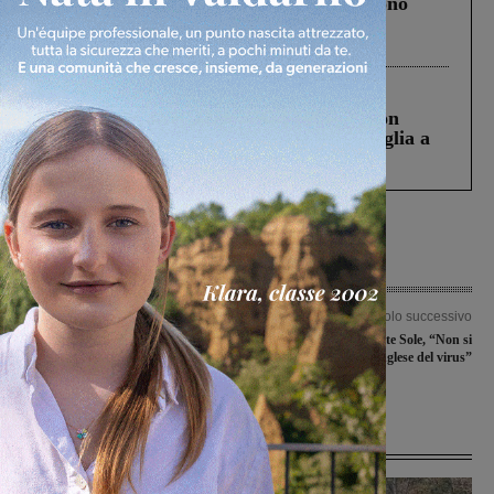
Un anno fa la strage in A1 in cui morirono
Gianni, Giulia e Franco. Lo schianto, il
processo, lo stop ai sorpassi fra tir....
Cronaca
3 Agosto 2026
Scomparso da una struttura di Castiglion
Fiorentino l’uomo che aveva ucciso la figlia a
Levane nel 2020
Articolo precedente
Articolo successivo
51enne allontanatosi da casa per due
Covid-19, vicenda Frate Sole, “Non si
notti di seguito: i dettagli e gli sviluppi
tratta della variante inglese del virus”
della vicenda
Ultime Notizie