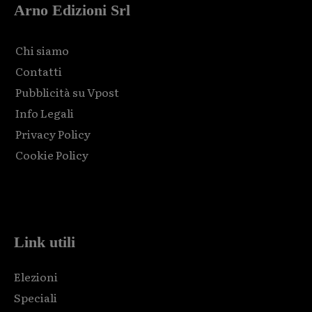
Arno Edizioni Srl
Chi siamo
Contatti
Pubblicità su Vpost
Info Legali
Privacy Policy
Cookie Policy
Html code here! Replace this with any non empty raw html
code and that's it.
Link utili
Elezioni
Speciali