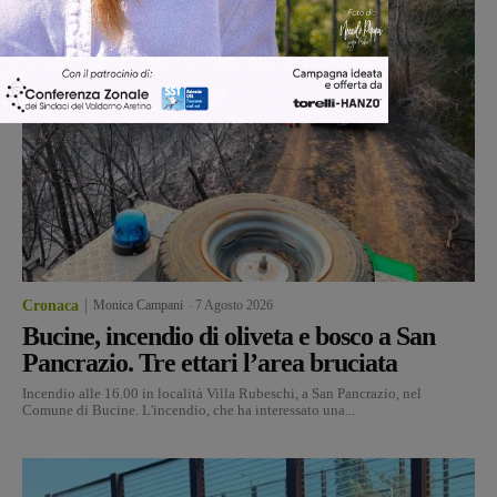
Cronaca
Monica Campani
-
7 Agosto 2026
Bucine, incendio di oliveta e bosco a San
Pancrazio. Tre ettari l’area bruciata
Incendio alle 16.00 in località Villa Rubeschi, a San Pancrazio, nel
Comune di Bucine. L'incendio, che ha interessato una...