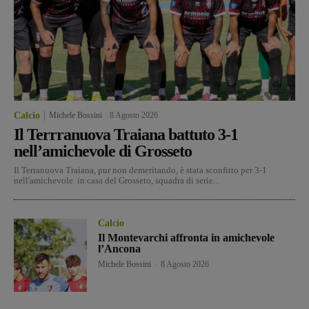
Calcio
Michele Bossini
-
8 Agosto 2026
Il Terrranuova Traiana battuto 3-1
nell’amichevole di Grosseto
Il Terranuova Traiana, pur non demeritando, è stata sconfitto per 3-1
nell'amichevole in casa del Grosseto, squadra di serie...
Calcio
Il Montevarchi affronta in amichevole
l’Ancona
Michele Bossini
-
8 Agosto 2026