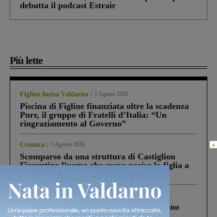
debutta il podcast Estrair
Più lette
Figline Incisa Valdarno
1 Agosto 2026
Piscina di Figline finanziata oltre la scadenza
Pnrr, il gruppo di Fratelli d’Italia: “Un
ringraziamento al Governo”
×
Cronaca
3 Agosto 2026
Scomparso da una struttura di Castiglion
Fiorentino l’uomo che aveva ucciso la figlia a
Levane nel 2020
Cronaca
4 Agosto 2026
Un anno fa la strage in A1 in cui morirono
Gianni, Giulia e Franco. Lo schianto, il