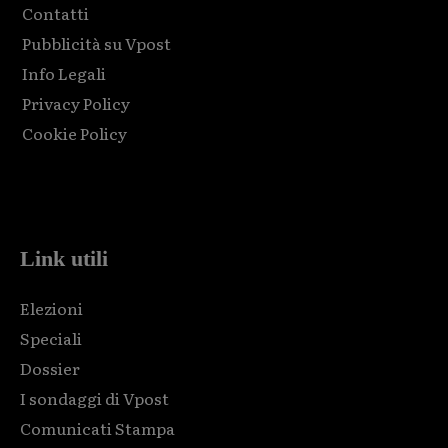
Contatti
Pubblicità su Vpost
Info Legali
Privacy Policy
Cookie Policy
Html code here! Replace this with any non empty raw html
code and that's it.
Link utili
Elezioni
Speciali
Dossier
I sondaggi di Vpost
Comunicati Stampa