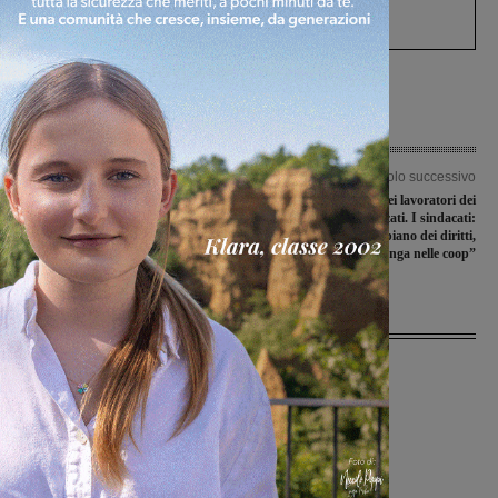
processo, lo stop ai sorpassi fra tir....
Articolo precedente
Articolo successivo
Il ValdarnInsieme soffre ma non si
Sabato lo sciopero dei lavoratori dei
ferma: terza vittoria in tre partite
supermercati. I sindacati:
“Arretramento sul piano dei diritti,
grave che questo avvenga nelle coop”
Ultime Notizie