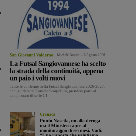
o
a
San Giovanni Valdarno
Michele Bossini
-
6 Agosto 2026
a
La Futsal Sangiovannese ha scelto
o
la strada della continuità, appena
un paio i volti nuovi
Tante le conferme nella Futsal Sangiovannese 2026-2027,
che, guidata da Daniele Scarpellini, prenderà parte al
campionato di serie C1...
Cronaca
Punto Nascita, no alla deroga
ma il Ministero apre al
o
monitoraggio di sei mesi. Vadi:
“Una risposta che valutiamo