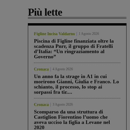
Più lette
Figline Incisa Valdarno
1 Agosto 2026
Piscina di Figline finanziata oltre la
scadenza Pnrr, il gruppo di Fratelli
d’Italia: “Un ringraziamento al
Governo”
Cronaca
4 Agosto 2026
Un anno fa la strage in A1 in cui
morirono Gianni, Giulia e Franco. Lo
schianto, il processo, lo stop ai
sorpassi fra tir....
Cronaca
3 Agosto 2026
Scomparso da una struttura di
Castiglion Fiorentino l’uomo che
aveva ucciso la figlia a Levane nel
2020