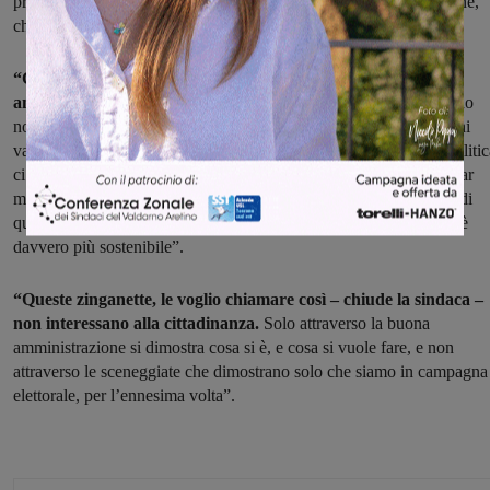
proceduto responsabilmente anche a votare il bilancio di previsione,
che comprende investimenti importanti anche nelle scuole”.
“Chi vuole impedire alla democrazia di svolgersi – continua
ancora Giulia Mugnai –
fa un atto di grave irresponsabilità, credo
non sia ricevibile questo tipo di atteggiamento, perché le istituzioni
vanno rispettate in maniera seria. Prima delle sceneggiate della politic
ci deve stare a cuore l’interesse pubblico e i cittadini. Pensare di far
mancare il numero legale, senza parlare di politica, senza parlare di
quegli interventi del bilancio che interessano la cittadinanza, non è
davvero più sostenibile”.
“Queste zinganette, le voglio chiamare così – chiude la sindaca –
non interessano alla cittadinanza.
Solo attraverso la buona
amministrazione si dimostra cosa si è, e cosa si vuole fare, e non
attraverso le sceneggiate che dimostrano solo che siamo in campagna
elettorale, per l’ennesima volta”.