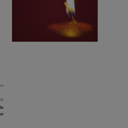
vo
lo
se