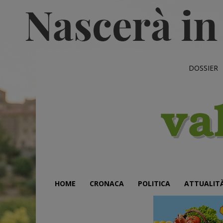
DOSSIER
HOME
CRONACA
POLITICA
ATTUALIT