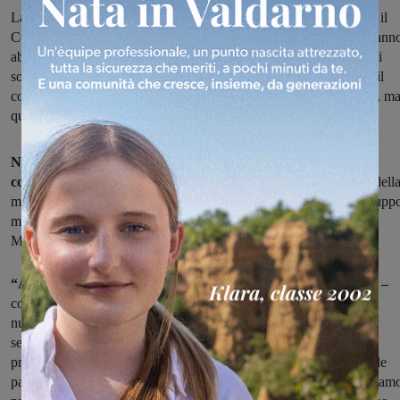
La sindaca di Figline e Incisa interviene sulla polemica nata dopo il
Consiglio comunale di Venerdì scorso, nel quale le opposizioni hann
abbandonato l’aula al momento della surroga di un consigliere e si
sono appellate alla mancanza di numero legale, chiedendo anche il
commissariamento del comune. “Sono già in campagna elettorale, m
questo non è il modo di fare politica”
Non si spegne la polemica, dopo le contestazioni nel consiglio
comunale di Figline e Incisa
di venerdì scorso. Dopo le accuse dell
maggioranza e la replica dei consiglieri delle opposizioni e del grupp
misto, che si sono rivolti ai carabinieri, ora parla la sindaca Giulia
Mugnai, che definisce quel comportamento come “zinganette”.
“Abbiamo assistito a una scena indegna – commenta Mugnai –
con le opposizioni che si sono alzate per cercare di far mancare il
numero legale e impedire a un consigliere di entrare nel proprio
servizio attraverso una surroga. È un atto che credo non abbia
precedenti. Tra l’altro siamo stati obbligati a procedere attraverso le
parole della segretaria, che hanno permesso di farlo, e quindi abbiam