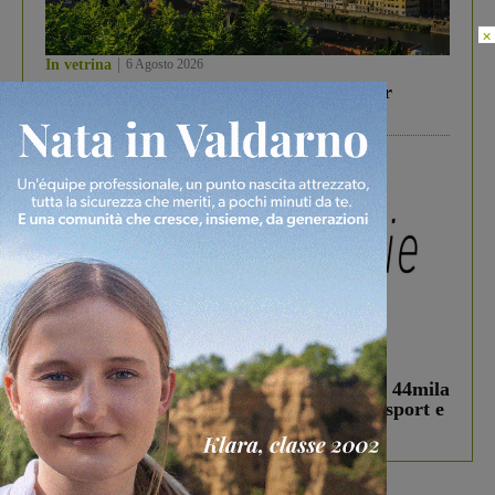
×
In vetrina
6 Agosto 2026
Gita di famiglia a Firenze: 5 idee per far
divertire i tuoi figli
In vetrina
3 Agosto 2026
Estra Notizie agosto: Smart Cities, oltre 44mila
studenti coinvolti, torna il bando per lo sport e
debutta il podcast Estrair