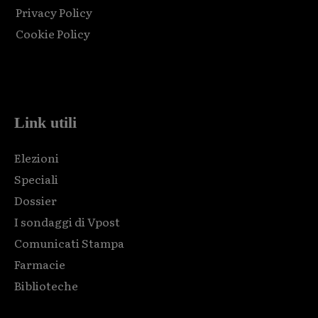
Privacy Policy
Cookie Policy
Html code here! Replace this with any non empty raw html
code and that's it.
Link utili
Elezioni
Speciali
Dossier
I sondaggi di Vpost
Comunicati Stampa
Farmacie
Biblioteche