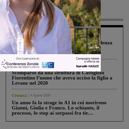
Più lette
Figline Incisa Valdarno
1 Agosto 2026
Piscina di Figline finanziata oltre la scadenza
Pnrr, il gruppo di Fratelli d’Italia: “Un
ringraziamento al Governo”
Cronaca
3 Agosto 2026
Scomparso da una struttura di Castiglion
Fiorentino l’uomo che aveva ucciso la figlia a
Levane nel 2020
Cronaca
4 Agosto 2026
Un anno fa la strage in A1 in cui morirono
Gianni, Giulia e Franco. Lo schianto, il
processo, lo stop ai sorpassi fra tir....