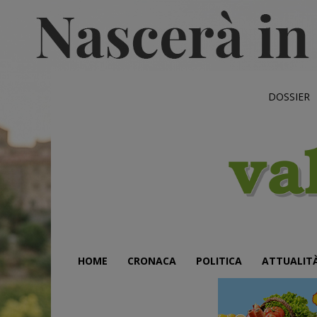
DOSSIER
HOME
CRONACA
POLITICA
ATTUALIT