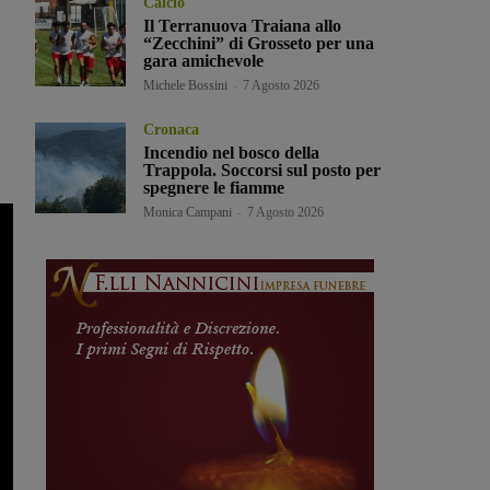
Calcio
Il Terranuova Traiana allo
“Zecchini” di Grosseto per una
gara amichevole
Michele Bossini
-
7 Agosto 2026
Cronaca
Incendio nel bosco della
Trappola. Soccorsi sul posto per
spegnere le fiamme
Monica Campani
-
7 Agosto 2026