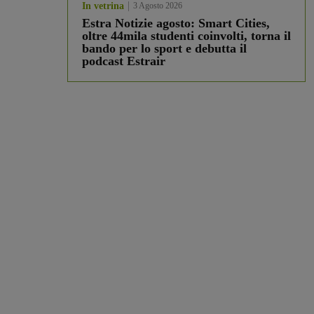
In vetrina
3 Agosto 2026
Estra Notizie agosto: Smart Cities,
oltre 44mila studenti coinvolti, torna il
bando per lo sport e debutta il
podcast Estrair