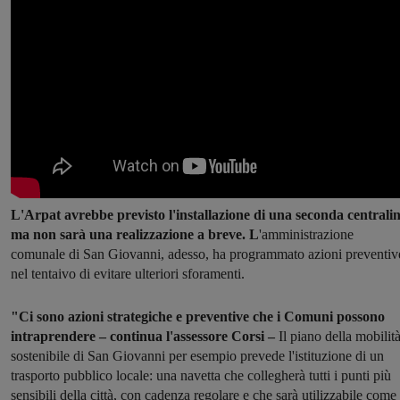
L'Arpat avrebbe previsto l'installazione di una seconda centrali
ma non sarà una realizzazione a breve. L
'amministrazione
comunale di San Giovanni, adesso, ha programmato azioni preventiv
nel tentaivo di evitare ulteriori sforamenti.
"Ci sono azioni strategiche e preventive che i Comuni possono
intraprendere – continua l'assessore Corsi –
Il piano della mobilit
sostenibile di San Giovanni per esempio prevede l'istituzione di un
trasporto pubblico locale: una navetta che collegherà tutti i punti più
sensibili della città, con cadenza regolare e che sarà utilizzabile come