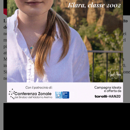
L'assessore David Corsi spiega ancora l'importanza del rispetto
dell'ordinanza:
"Vogliamo sensibilizzare la cittadinanza sulla
necessità di porre attenzione sui nostri usi e costumi nell'utilizzo dei
mezzi e delle fonti di calore. Lo scorso aprile siamo stati inseriti nel
piano di azione per partecipare alla riduzione dell' inquinamento
atmosferico insieme a Figline Incisa, Reggello, Terranuova e
Montevarchi. Per questo siamo sotto monitoraggio dalla centralina
installata a Figline. Da allora siamo già a 20 superamenti del Pm10.
Siamo quindi dovuti intervenire con un'ordinanza di sensibilizzazion
nell'uso delle auto e di divieto degli abbruciamenti esterni".