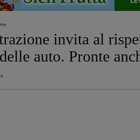
rno
azione invita al rispe
 delle auto. Pronte anc
54