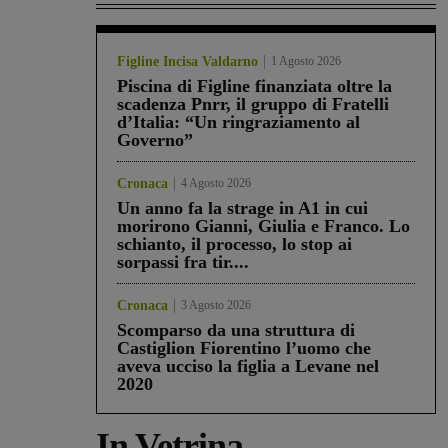
Figline Incisa Valdarno
1 Agosto 2026
Piscina di Figline finanziata oltre la
scadenza Pnrr, il gruppo di Fratelli
d’Italia: “Un ringraziamento al
Governo”
Cronaca
4 Agosto 2026
Un anno fa la strage in A1 in cui
morirono Gianni, Giulia e Franco. Lo
schianto, il processo, lo stop ai
sorpassi fra tir....
Cronaca
3 Agosto 2026
Scomparso da una struttura di
Castiglion Fiorentino l’uomo che
aveva ucciso la figlia a Levane nel
2020
In Vetrina