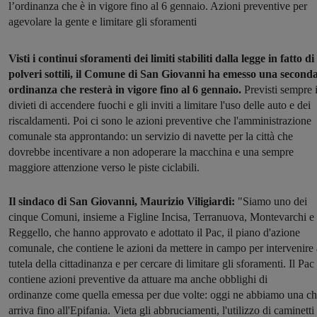
l’ordinanza che è in vigore fino al 6 gennaio. Azioni preventive per
agevolare la gente e limitare gli sforamenti
Visti i continui sforamenti dei limiti stabiliti dalla legge in fatto di
polveri sottili, il Comune di San Giovanni ha emesso una second
ordinanza che resterà in vigore fino al 6 gennaio.
Previsti sempre 
divieti di accendere fuochi e gli inviti a limitare l'uso delle auto e dei
riscaldamenti. Poi ci sono le azioni preventive che l'amministrazione
comunale sta approntando: un servizio di navette per la città che
dovrebbe incentivare a non adoperare la macchina e una sempre
maggiore attenzione verso le piste ciclabili.
Il sindaco di San Giovanni, Maurizio Viligiardi:
"Siamo uno dei
cinque Comuni, insieme a Figline Incisa, Terranuova, Montevarchi e
Reggello, che hanno approvato e adottato il Pac, il piano d'azione
comunale, che contiene le azioni da mettere in campo per intervenire 
tutela della cittadinanza e per cercare di limitare gli sforamenti. Il Pac
contiene azioni preventive da attuare ma anche obblighi di
ordinanze come quella emessa per due volte: oggi ne abbiamo una c
arriva fino all'Epifania. Vieta gli abbruciamenti, l'utilizzo di caminetti