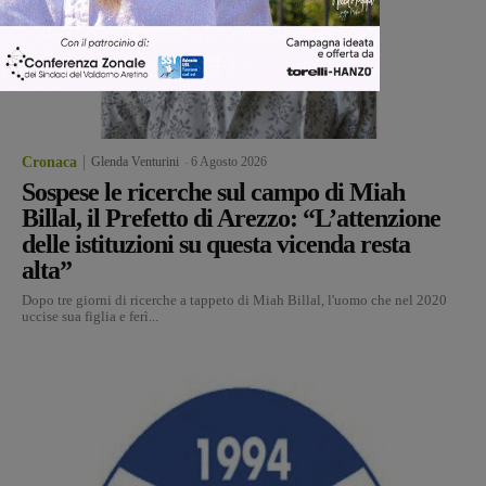
Cronaca
Glenda Venturini
-
6 Agosto 2026
Sospese le ricerche sul campo di Miah
Billal, il Prefetto di Arezzo: “L’attenzione
delle istituzioni su questa vicenda resta
alta”
Dopo tre giorni di ricerche a tappeto di Miah Billal, l'uomo che nel 2020
uccise sua figlia e ferì...