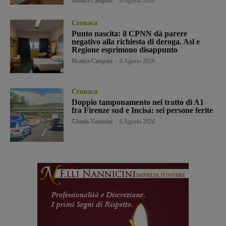
Monica Campani
-
6 Agosto 2026
Cronaca
Punto nascita: il CPNN dà parere
negativo alla richiesta di deroga. Asl e
Regione esprimono disappunto
Monica Campani
-
6 Agosto 2026
Cronaca
Doppio tamponamento nel tratto di A1
fra Firenze sud e Incisa: sei persone ferite
Glenda Venturini
-
6 Agosto 2026