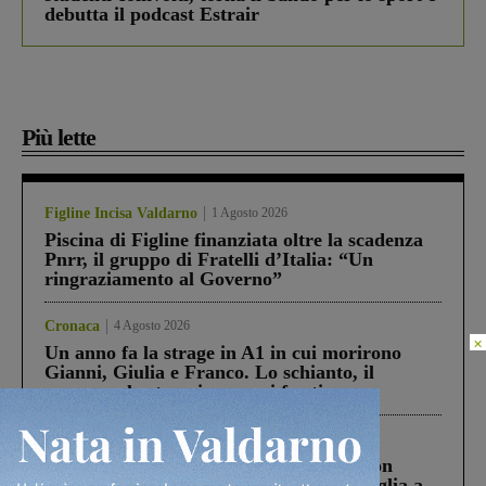
debutta il podcast Estrair
Più lette
Figline Incisa Valdarno
1 Agosto 2026
Piscina di Figline finanziata oltre la scadenza
Pnrr, il gruppo di Fratelli d’Italia: “Un
ringraziamento al Governo”
Cronaca
4 Agosto 2026
×
Un anno fa la strage in A1 in cui morirono
Gianni, Giulia e Franco. Lo schianto, il
processo, lo stop ai sorpassi fra tir....
Cronaca
3 Agosto 2026
Scomparso da una struttura di Castiglion
Fiorentino l’uomo che aveva ucciso la figlia a