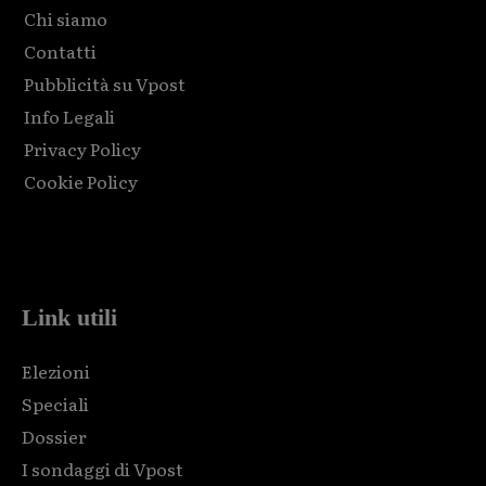
Chi siamo
Contatti
Pubblicità su Vpost
Info Legali
Privacy Policy
Cookie Policy
Html code here! Replace this with any non empty raw html
code and that's it.
Link utili
Elezioni
Speciali
Dossier
I sondaggi di Vpost