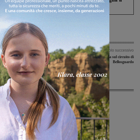
Levane nel 2020
Articolo precedente
Articolo successivo
Bekaert, l’appello della sindaca
Giovanissimi in gara sul circuito di
Mugnai ai sindacati: “Serve unità per
Bellosguardo
la difesa dei lavoratori”
Ultime Notizie