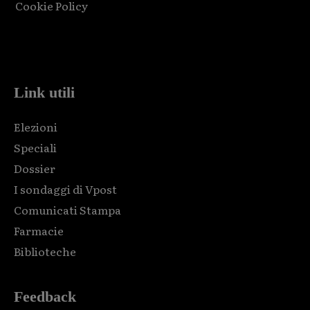
Cookie Policy
Html code here! Replace this with any non empty raw html
code and that's it.
Link utili
Elezioni
Speciali
Dossier
I sondaggi di Vpost
Comunicati Stampa
Farmacie
Biblioteche
Feedback