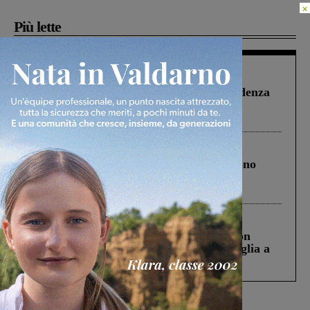
×
Più lette
Figline Incisa Valdarno
1 Agosto 2026
Piscina di Figline finanziata oltre la scadenza
Pnrr, il gruppo di Fratelli d’Italia: “Un
ringraziamento al Governo”
Cronaca
4 Agosto 2026
Un anno fa la strage in A1 in cui morirono
Gianni, Giulia e Franco. Lo schianto, il
processo, lo stop ai sorpassi fra tir....
Cronaca
3 Agosto 2026
Scomparso da una struttura di Castiglion
Fiorentino l’uomo che aveva ucciso la figlia a
Levane nel 2020