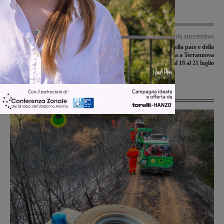
Articolo precedente
Articolo successivo
San Giovanni, ennesimo furto. Preso
EireneFest: il festival della pace e della
di mira un altro negozio
non violenza arriva a Terranuova
Bracciolini dal 18 al 21 luglio
Ultime Notizie