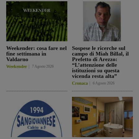
Weekender: cosa fare nel
Sospese le ricerche sul
fine settimana in
campo di Miah Billal, il
Valdarno
Prefetto di Arezzo:
“L’attenzione delle
Weekender
7 Agosto 2026
istituzioni su questa
vicenda resta alta”
Cronaca
6 Agosto 2026