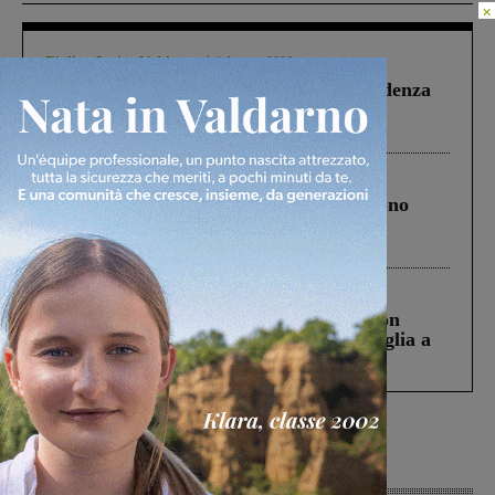
×
Figline Incisa Valdarno
1 Agosto 2026
Piscina di Figline finanziata oltre la scadenza
Pnrr, il gruppo di Fratelli d’Italia: “Un
ringraziamento al Governo”
Cronaca
4 Agosto 2026
Un anno fa la strage in A1 in cui morirono
Gianni, Giulia e Franco. Lo schianto, il
processo, lo stop ai sorpassi fra tir....
Cronaca
3 Agosto 2026
Scomparso da una struttura di Castiglion
Fiorentino l’uomo che aveva ucciso la figlia a
Levane nel 2020