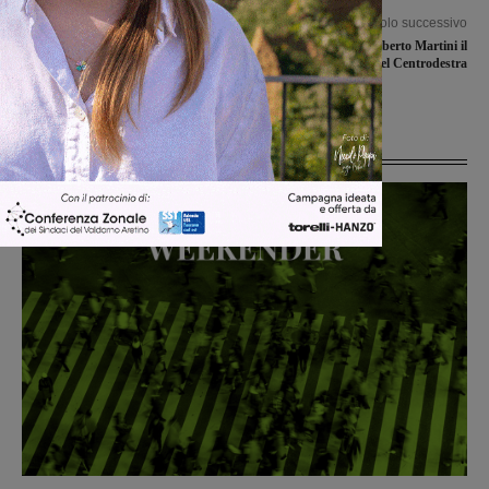
Articolo precedente
Articolo successivo
In Prima e Seconda categoria si
Elezioni, è Roberto Martini il
giocano le partite della ventottesima
candidato a sindaco del Centrodestra
giornata
Ultime Notizie