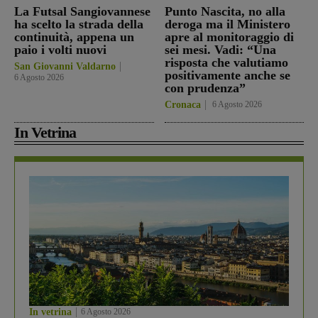
La Futsal Sangiovannese
Punto Nascita, no alla
ha scelto la strada della
deroga ma il Ministero
continuità, appena un
apre al monitoraggio di
paio i volti nuovi
sei mesi. Vadi: “Una
risposta che valutiamo
San Giovanni Valdarno
positivamente anche se
6 Agosto 2026
con prudenza”
Cronaca
6 Agosto 2026
In Vetrina
In vetrina
6 Agosto 2026