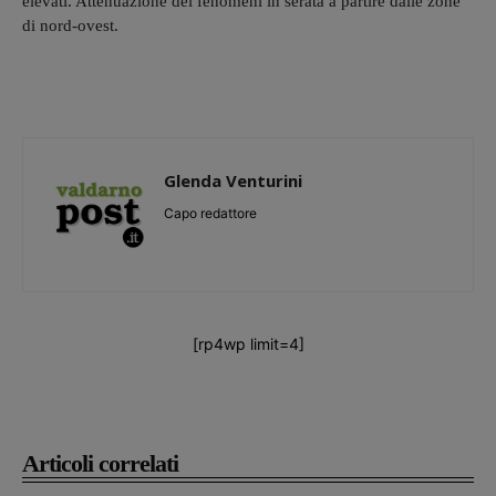
elevati. Attenuazione dei fenomeni in serata a partire dalle zone
di nord-ovest.
Glenda Venturini
Capo redattore
[rp4wp limit=4]
Articoli correlati