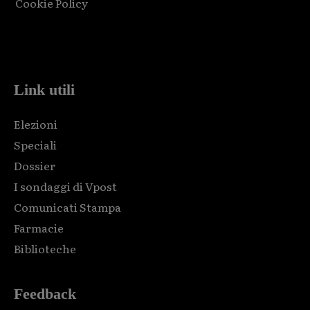
Cookie Policy
Html code here! Replace this with any non empty raw html
code and that's it.
Link utili
Elezioni
Speciali
Dossier
I sondaggi di Vpost
Comunicati Stampa
Farmacie
Biblioteche
Feedback