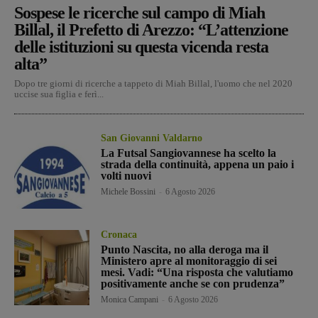
Sospese le ricerche sul campo di Miah
Billal, il Prefetto di Arezzo: “L’attenzione
delle istituzioni su questa vicenda resta
alta”
Dopo tre giorni di ricerche a tappeto di Miah Billal, l'uomo che nel 2020
uccise sua figlia e ferì...
San Giovanni Valdarno
La Futsal Sangiovannese ha scelto la
strada della continuità, appena un paio i
volti nuovi
Michele Bossini
-
6 Agosto 2026
Cronaca
Punto Nascita, no alla deroga ma il
Ministero apre al monitoraggio di sei
mesi. Vadi: “Una risposta che valutiamo
positivamente anche se con prudenza”
Monica Campani
-
6 Agosto 2026