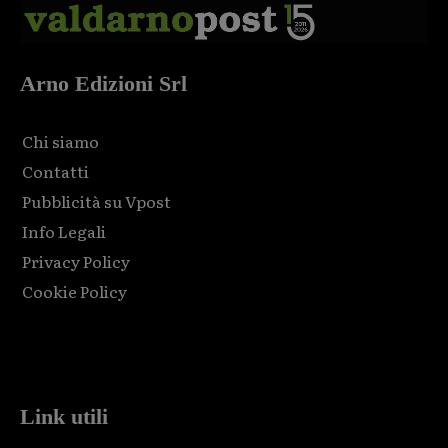
Arno Edizioni Srl
Chi siamo
Contatti
Pubblicità su Vpost
Info Legali
Privacy Policy
Cookie Policy
Html code here! Replace this with any non empty raw html
code and that's it.
Link utili