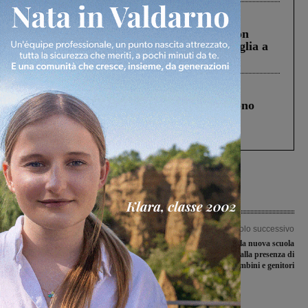
Cronaca
3 Agosto 2026
Scomparso da una struttura di Castiglion
Fiorentino l’uomo che aveva ucciso la figlia a
Levane nel 2020
Cronaca
4 Agosto 2026
Un anno fa la strage in A1 in cui morirono
Gianni, Giulia e Franco. Lo schianto, il
processo, lo stop ai sorpassi fra tir....
Articolo precedente
Articolo successivo
Torrente Cesto: arrivano risorse dalla
Inaugurata la nuova scuola
Regione. Realizzazione entro la fine
elementare di Faella alla presenza di
dell’anno
bambini e genitori
Ultime Notizie