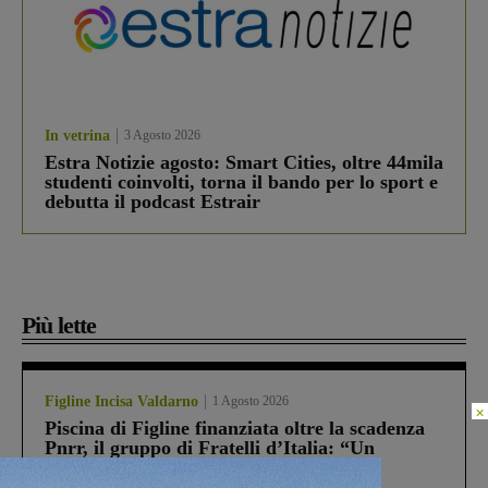
In vetrina
3 Agosto 2026
Estra Notizie agosto: Smart Cities, oltre 44mila
studenti coinvolti, torna il bando per lo sport e
debutta il podcast Estrair
Più lette
Figline Incisa Valdarno
1 Agosto 2026
×
Piscina di Figline finanziata oltre la scadenza
Pnrr, il gruppo di Fratelli d’Italia: “Un
ringraziamento al Governo”