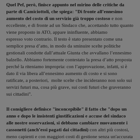
Quel Pef, però, finisce appunto nel mirino delle critiche da
parte di Camiciottoli, che spiega: "Di fronte all’ennesimo
aumento del costo di un servizio già troppo costoso
e non
eccellente, e di fronte ad un Sindaco che, accettando tutto quanto
viene proposto in ATO, appare ininfluente, abbiamo
espresso voto contrario. Il testo è stato presentato come una
semplice presa d’atto, in modo da sminuire scelte politiche
gestionali condotte dall’attuale Giunta che avvallano l’ennesimo
balzello. Abbiamo fortemente contestato la presa d’atto proposta
perché la riteniamo impropria: con l’approvazione, infatti, si è
dato il via libera all’ennesimo aumento di costo e si sono
ratificate, a posteriori, molte scelte che incideranno non solo sui
servizi futuri ma, cosa più grave, sui costi futuri che graveranno
sui cittadini".
Il consigliere definisce "inconcepibile" il fatto che "dopo un
anno e dopo le insistenti giustificazioni e accuse del sindaco
alle nostre osservazioni, si debbano cambiare nuovamente i
cassonetti (anch’essi pagati dai cittadini)
con altri più costosi,
meno capienti e con maggiori costi di gestione senza un'accurata