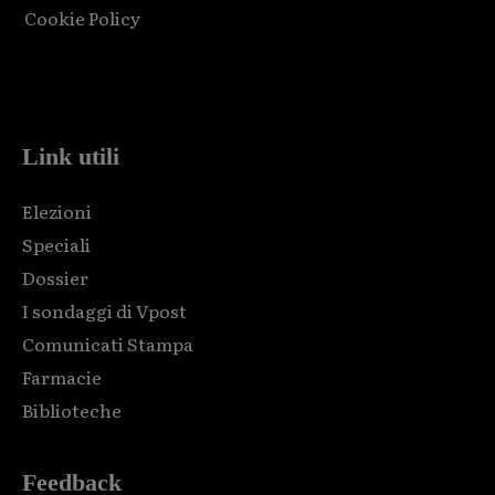
Cookie Policy
Html code here! Replace this with any non empty raw html
code and that's it.
Link utili
Elezioni
Speciali
Dossier
I sondaggi di Vpost
Comunicati Stampa
Farmacie
Biblioteche
Feedback