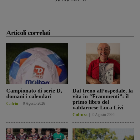
Articoli correlati
Campionato di serie D,
Dal treno all’ospedale, la
domani i calendari
vita in “Frammenti”: il
primo libro del
Calcio
9 Agosto 2026
valdarnese Luca Livi
Cultura
9 Agosto 2026