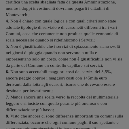
certifica una scelta sbagliata fatta da questa Amministrazione,
mentre i doppi investimenti dovranno pagarli i cittadini di
Montevarchi;
4.
Non è chiaro con quale logica e con quali criteri sono state
adottate tipologie di servizio e di cassonetti differenti tra i vari
Comuni, cosa che certamente non produce quelle economie di
scala necessarie quando si ridefiniscono i Servizi;
5.
Non è giustificabile che i servizi di spiazzamento siano svolti
nei giorni di pioggia quando non servono a nulla e
rappresentano solo un costo, come non è giustificabile non vi sia
da parte del Comune un controllo capillare sui servizi;
6.
Non sono accettabili maggiori costi dei servizi del 3,5%,
ancora peggio coprire i maggiori costi con 145mila euro
derivanti dalla lotta agli evasori, risorse che dovevano essere
destinate per investimenti;
7.
Manca ancora una scelta verso la raccolta del multimateriale
leggero e si insiste con quello pesante più oneroso e con
differenziazione più bassa;
8.
Visto che ancora ci sono differenze importanti tra comuni sulla
differenziata, occorre che ogni comune paghi il suo spettante e
siano scongiurate ripartizioni in base a percentuali