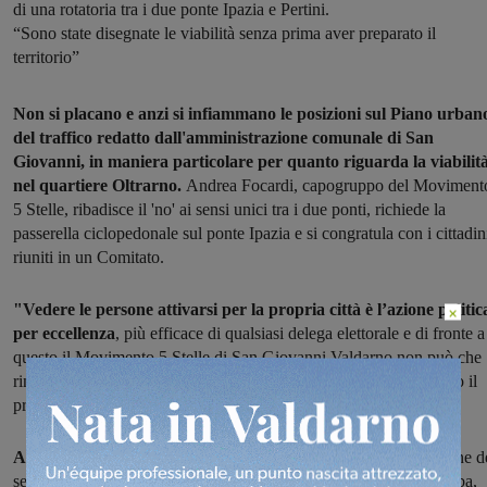
di una rotatoria tra i due ponte Ipazia e Pertini.
“Sono state disegnate le viabilità senza prima aver preparato il
territorio”
Non si placano e anzi si infiammano le posizioni sul Piano urban
del traffico redatto dall'amministrazione comunale di San
Giovanni, in maniera particolare per quanto riguarda la viabilit
nel quartiere Oltrarno.
Andrea Focardi, capogruppo del Moviment
5 Stelle, ribadisce il 'no' ai sensi unici tra i due ponti, richiede la
passerella ciclopedonale sul ponte Ipazia e si congratula con i cittadin
riuniti in un Comitato.
"Vedere le persone attivarsi per la propria città è l’azione politic
×
per eccellenza
, più efficace di qualsiasi delega elettorale e di fronte a
questo il Movimento 5 Stelle di San Giovanni Valdarno non può che
ringraziare e congratularsi con quei comitati che stanno dedicando il
proprio tempo per un bene comune più ampio: la mobilità".
Andrea Focardi entra nel merito della questione:
"La creazione d
senso unico sul ponte Ipazia, problema principale di tutta la diatriba,