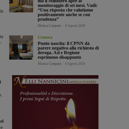
ma il Ministero apre al
monitoraggio di sei mesi. Vadi:
“Una risposta che valutiamo
le
positivamente anche se con
prudenza”
Monica Campani
-
6 Agosto 2026
ta
Cronaca
e
Punto nascita: il CPNN dà
parere negativo alla richiesta di
deroga. Asl e Regione
esprimono disappunto
Monica Campani
-
6 Agosto 2026
i
o,
el
re