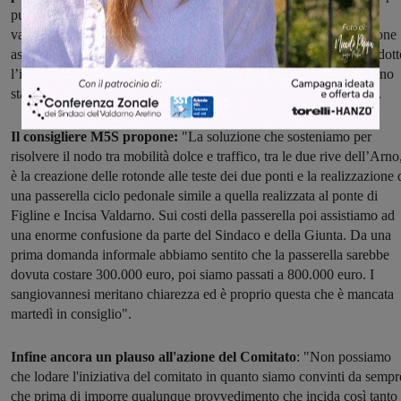
pubbliche e soprattutto non è stato atteso il completamento della
variante statale SR69 col quale cambieranno i volumi di circolazione
assieme agli accessi principali alla città e che per oggi ha solo prodot
l’isolamento della Badiola dal resto di San Giovanni. Insomma sono
state disegnate le viabilità senza prima aver preparato il territorio".
Il consigliere M5S propone:
"La soluzione che sosteniamo per
risolvere il nodo tra mobilità dolce e traffico, tra le due rive dell’Arno
è la creazione delle rotonde alle teste dei due ponti e la realizzazione 
una passerella ciclo pedonale simile a quella realizzata al ponte di
Figline e Incisa Valdarno. Sui costi della passerella poi assistiamo ad
una enorme confusione da parte del Sindaco e della Giunta. Da una
prima domanda informale abbiamo sentito che la passerella sarebbe
dovuta costare 300.000 euro, poi siamo passati a 800.000 euro. I
sangiovannesi meritano chiarezza ed è proprio questa che è mancata
martedì in consiglio".
Infine ancora un plauso all'azione del Comitato
: "Non possiamo
che lodare l'iniziativa del comitato in quanto siamo convinti da sempr
che prima di imporre qualunque provvedimento che incida così tanto