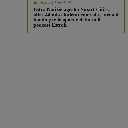
In vetrina
3 Agosto 2026
Estra Notizie agosto: Smart Cities,
oltre 44mila studenti coinvolti, torna il
bando per lo sport e debutta il
podcast Estrair