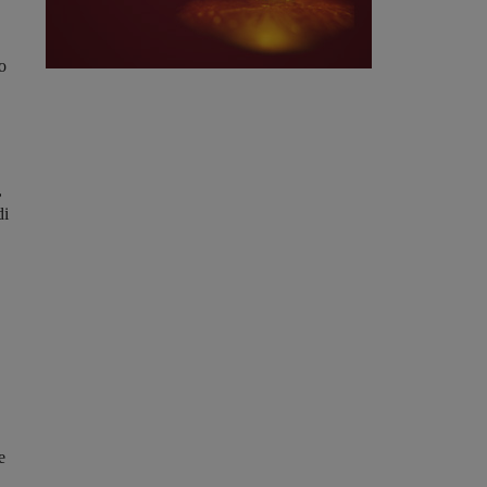
to
,
di
e