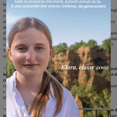
interromperà il traffico veicolare da Oltrarno verso il centro
aumentandone l’isolamento e creando un contesto estremamente fragi
e insicuro per la circolazione. Non osiamo pensare cosa potrebbe
accadere con l’arresto di un veicolo sul ponte con successivo blocco
del traffico tra due arterie principali e l’estrema difficoltà
d’intervento. In risposta il Sindaco di San Giovanni ha detto che ques
fragilità è il prezzo da pagare se vogliamo chiudere l’anello delle pist
ciclabili con l’Oltrarno. A questo punto, nonostante il Movimento 5
Stelle da sempre sostenga la mobilità dolce non ci sembra che la
soluzione sia migliore del problema che risolverebbe".
"In poche parole il Piano del Traffico propone modifiche a basso
impatto di bilancio ma con un notevole aumento delle difficoltà d
circolazione.
Se un Piano del Traffico volto a migliorare le piste
ciclabili deve creare situazioni di pericolo e aumentare i tragitti in aut
e conseguentemente inquinamento, a nostro avviso non è un buon
piano".
"Il comune non ha fatto un buon lavoro in fase di elaborazione d
piano strutturale, ne su quello urbanistico
e ne su quello delle ope