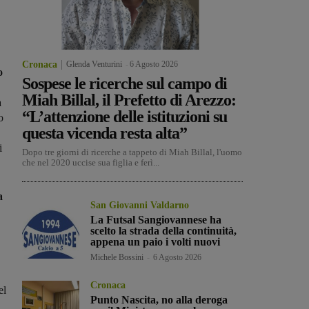
Cronaca
Glenda Venturini
-
6 Agosto 2026
o
Sospese le ricerche sul campo di
Miah Billal, il Prefetto di Arezzo:
à
“L’attenzione delle istituzioni su
o
questa vicenda resta alta”
i
Dopo tre giorni di ricerche a tappeto di Miah Billal, l'uomo
che nel 2020 uccise sua figlia e ferì...
a
San Giovanni Valdarno
La Futsal Sangiovannese ha
scelto la strada della continuità,
appena un paio i volti nuovi
Michele Bossini
-
6 Agosto 2026
Cronaca
el
Punto Nascita, no alla deroga