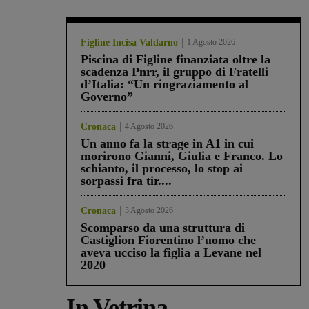
Figline Incisa Valdarno
1 Agosto 2026
Piscina di Figline finanziata oltre la
scadenza Pnrr, il gruppo di Fratelli
d’Italia: “Un ringraziamento al
Governo”
Cronaca
4 Agosto 2026
Un anno fa la strage in A1 in cui
morirono Gianni, Giulia e Franco. Lo
schianto, il processo, lo stop ai
sorpassi fra tir....
Cronaca
3 Agosto 2026
Scomparso da una struttura di
Castiglion Fiorentino l’uomo che
aveva ucciso la figlia a Levane nel
2020
In Vetrina