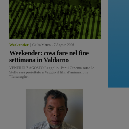
Weekender
Giulia Mauro
-
7 Agosto 2026
Weekender: cosa fare nel fine
settimana in Valdarno
VENERDÌ 7 AGOSTO Reggello- Per il Cinema sotto le
Stelle sarà proiettato a Vaggio il film d’animazione
“Tartarughe...