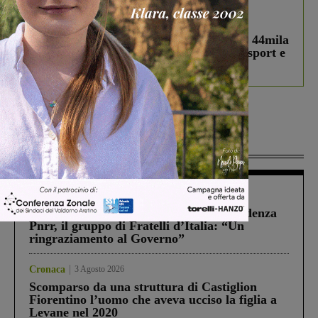
In vetrina
3 Agosto 2026
Estra Notizie agosto: Smart Cities, oltre 44mila
studenti coinvolti, torna il bando per lo sport e
debutta il podcast Estrair
Più lette
Figline Incisa Valdarno
1 Agosto 2026
Piscina di Figline finanziata oltre la scadenza
Pnrr, il gruppo di Fratelli d’Italia: “Un
ringraziamento al Governo”
Cronaca
3 Agosto 2026
Scomparso da una struttura di Castiglion
Fiorentino l’uomo che aveva ucciso la figlia a
Levane nel 2020