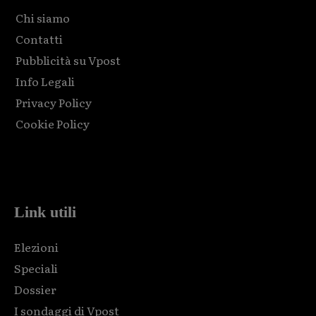
Chi siamo
Contatti
Pubblicità su Vpost
Info Legali
Privacy Policy
Cookie Policy
Html code here! Replace this with any non empty raw html
code and that's it.
Link utili
Elezioni
Speciali
Dossier
I sondaggi di Vpost