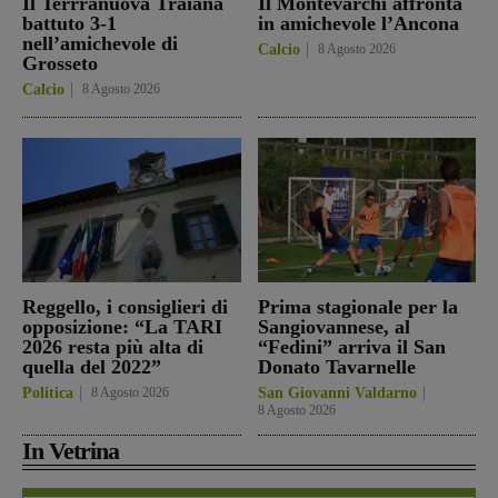
Il Terrranuova Traiana
Il Montevarchi affronta
battuto 3-1
in amichevole l’Ancona
nell’amichevole di
Calcio
8 Agosto 2026
Grosseto
Calcio
8 Agosto 2026
Reggello, i consiglieri di
Prima stagionale per la
opposizione: “La TARI
Sangiovannese, al
2026 resta più alta di
“Fedini” arriva il San
quella del 2022”
Donato Tavarnelle
Politica
8 Agosto 2026
San Giovanni Valdarno
8 Agosto 2026
In Vetrina