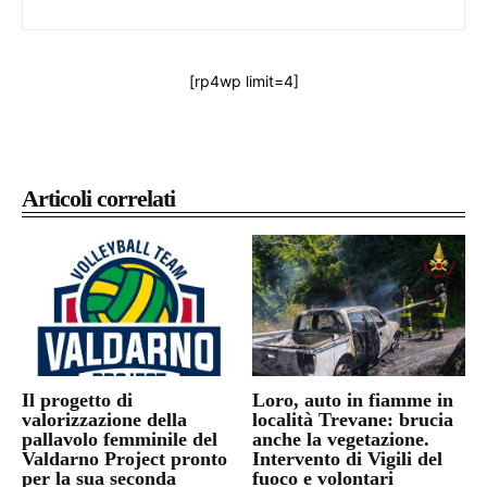
[rp4wp limit=4]
Articoli correlati
Il progetto di
Loro, auto in fiamme in
valorizzazione della
località Trevane: brucia
pallavolo femminile del
anche la vegetazione.
Valdarno Project pronto
Intervento di Vigili del
per la sua seconda
fuoco e volontari