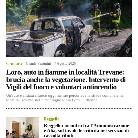
Cronaca
Glenda Venturini
-
7 Agosto 2026
Loro, auto in fiamme in località Trevane:
brucia anche la vegetazione. Intervento di
Vigili del fuoco e volontari antincendio
Un'auto è andata a fuoco oggi mentre percorreva la strada comunale in
località Trevane, nelle montagne sopra Loro Ciuffenna....
Reggello
Reggello: incontro fra l’Amministrazione
e Alia, sul tavolo le criticità nel servizio di
raccolta rifiuti