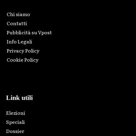
Chi siamo
Contatti
Pubblicità su Vpost
Info Legali
Privacy Policy
Cookie Policy
Html code here! Replace this with any non empty raw html
code and that's it.
Link utili
Elezioni
Speciali
Dossier