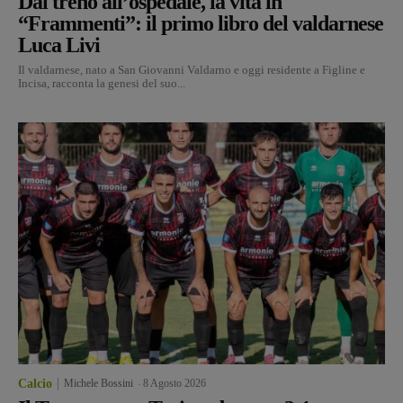
Dal treno all’ospedale, la vita in
“Frammenti”: il primo libro del valdarnese
Luca Livi
Il valdarnese, nato a San Giovanni Valdarno e oggi residente a Figline e
Incisa, racconta la genesi del suo...
Calcio
Michele Bossini
-
8 Agosto 2026