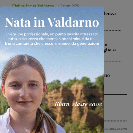
Figline Incisa Valdarno
1 Agosto 2026
Piscina di Figline finanziata oltre la scadenza
Pnrr, il gruppo di Fratelli d’Italia: “Un
ringraziamento al Governo”
Cronaca
3 Agosto 2026
Scomparso da una struttura di Castiglion
Fiorentino l’uomo che aveva ucciso la figlia a
Levane nel 2020
Cronaca
4 Agosto 2026
Un anno fa la strage in A1 in cui morirono
Gianni, Giulia e Franco. Lo schianto, il
processo, lo stop ai sorpassi fra tir....
Articolo precedente
Articolo successivo