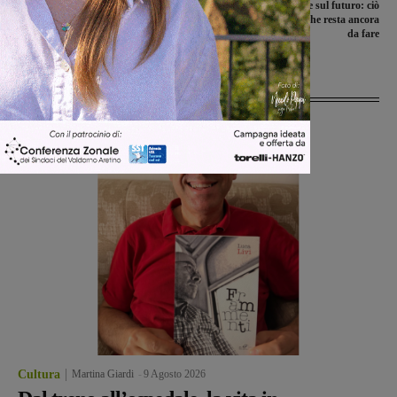
Botti di capodanno, non passa la
Il punto sul passato e sul futuro: ciò
mozione per vietarli: astenuta la
che è stato fatto e ciò che resta ancora
maggioranza
da fare
Ultime Notizie
Cultura
Martina Giardi
-
9 Agosto 2026