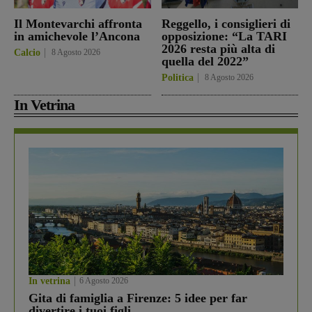
Il Montevarchi affronta
Reggello, i consiglieri di
in amichevole l’Ancona
opposizione: “La TARI
2026 resta più alta di
Calcio
8 Agosto 2026
quella del 2022”
Politica
8 Agosto 2026
In Vetrina
In vetrina
6 Agosto 2026
Gita di famiglia a Firenze: 5 idee per far
divertire i tuoi figli