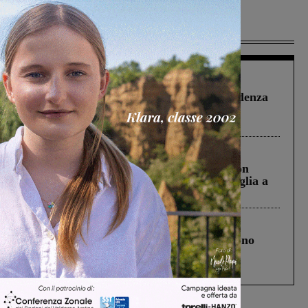
Più lette
Figline Incisa Valdarno
1 Agosto 2026
Piscina di Figline finanziata oltre la scadenza
Pnrr, il gruppo di Fratelli d’Italia: “Un
ringraziamento al Governo”
Cronaca
3 Agosto 2026
Scomparso da una struttura di Castiglion
Fiorentino l’uomo che aveva ucciso la figlia a
Levane nel 2020
Cronaca
4 Agosto 2026
Un anno fa la strage in A1 in cui morirono
Gianni, Giulia e Franco. Lo schianto, il
processo, lo stop ai sorpassi fra tir....