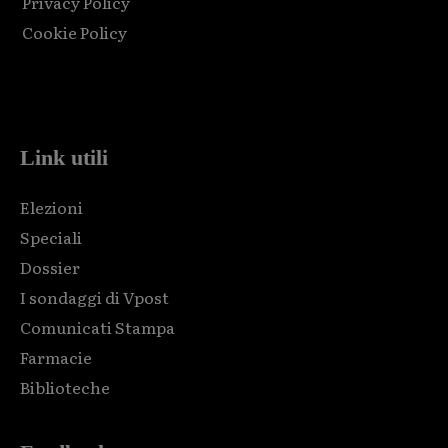
Privacy Policy
Cookie Policy
Html code here! Replace this with any non empty raw html
code and that's it.
Link utili
Elezioni
Speciali
Dossier
I sondaggi di Vpost
Comunicati Stampa
Farmacie
Biblioteche