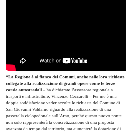
“La Regione è al fianco dei Comuni, anche nelle loro richieste
collegate alla realizzazione di grandi opere come le terze
corsie autostradali
– ha dichiarato l’assessore regionale a
trasporti e infrastrutture, Vincenzo Ceccarelli – Per me è una
doppia soddisfazione veder accolte le richieste del Comune di
San Giovanni Valdarno riguardo alla realizzazione di una
passerella ciclopedonale sull’Arno, perché questo nuovo ponte
non solo rappresenterà la concretizzazione di una proposta
avanzata da tempo dal territorio, ma aumenterà la dotazione di