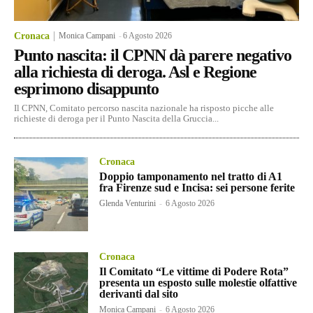
Cronaca
Monica Campani
-
6 Agosto 2026
Punto nascita: il CPNN dà parere negativo
alla richiesta di deroga. Asl e Regione
esprimono disappunto
Il CPNN, Comitato percorso nascita nazionale ha risposto picche alle
richieste di deroga per il Punto Nascita della Gruccia...
Cronaca
Doppio tamponamento nel tratto di A1
fra Firenze sud e Incisa: sei persone ferite
Glenda Venturini
-
6 Agosto 2026
Cronaca
Il Comitato “Le vittime di Podere Rota”
presenta un esposto sulle molestie olfattive
derivanti dal sito
Monica Campani
-
6 Agosto 2026