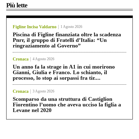
Più lette
Figline Incisa Valdarno
1 Agosto 2026
Piscina di Figline finanziata oltre la scadenza
Pnrr, il gruppo di Fratelli d’Italia: “Un
ringraziamento al Governo”
Cronaca
4 Agosto 2026
Un anno fa la strage in A1 in cui morirono
Gianni, Giulia e Franco. Lo schianto, il
processo, lo stop ai sorpassi fra tir....
Cronaca
3 Agosto 2026
Scomparso da una struttura di Castiglion
Fiorentino l’uomo che aveva ucciso la figlia a
Levane nel 2020