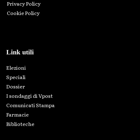
Privacy Policy
Cookie Policy
Html code here! Replace this with any non empty raw html
code and that's it.
Link utili
Elezioni
Speciali
Dossier
I sondaggi di Vpost
Comunicati Stampa
Farmacie
Biblioteche