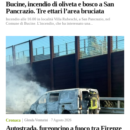
Bucine, incendio di oliveta e bosco a San
Pancrazio. Tre ettari l’area bruciata
Incendio alle 16.00 in località Villa Rubeschi, a San Pancrazio, nel
Comune di Bucine. L'incendio, che ha interessato una...
Cronaca
Glenda Venturini
-
7 Agosto 2026
Autostrada, furgoncino a fuoco tra Firenze