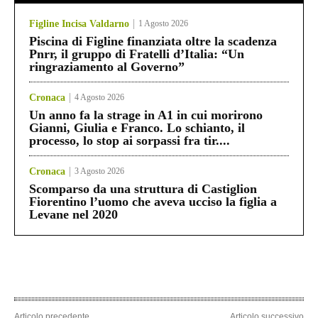
Figline Incisa Valdarno
1 Agosto 2026
Piscina di Figline finanziata oltre la scadenza
Pnrr, il gruppo di Fratelli d’Italia: “Un
ringraziamento al Governo”
Cronaca
4 Agosto 2026
Un anno fa la strage in A1 in cui morirono
Gianni, Giulia e Franco. Lo schianto, il
processo, lo stop ai sorpassi fra tir....
Cronaca
3 Agosto 2026
Scomparso da una struttura di Castiglion
Fiorentino l’uomo che aveva ucciso la figlia a
Levane nel 2020
Articolo precedente
Articolo successivo