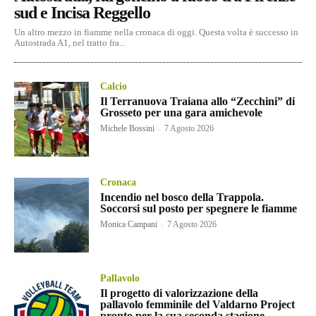
sud e Incisa Reggello
Un altro mezzo in fiamme nella cronaca di oggi. Questa volta è successo in
Autostrada A1, nel tratto fra...
Calcio
Il Terranuova Traiana allo “Zecchini” di
Grosseto per una gara amichevole
Michele Bossini
-
7 Agosto 2026
Cronaca
Incendio nel bosco della Trappola.
Soccorsi sul posto per spegnere le fiamme
Monica Campani
-
7 Agosto 2026
Pallavolo
Il progetto di valorizzazione della
pallavolo femminile del Valdarno Project
pronto per la sua seconda stagione