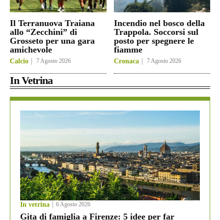
Il Terranuova Traiana
Incendio nel bosco della
allo “Zecchini” di
Trappola. Soccorsi sul
Grosseto per una gara
posto per spegnere le
amichevole
fiamme
Calcio
7 Agosto 2026
Cronaca
7 Agosto 2026
In Vetrina
In vetrina
6 Agosto 2026
Gita di famiglia a Firenze: 5 idee per far