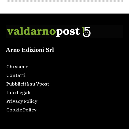
Arno Edizioni Srl
Chi siamo
Contatti
Pubblicità su Vpost
Info Legali
Privacy Policy
Cookie Policy
Html code here! Replace this with any non empty raw html
code and that's it.