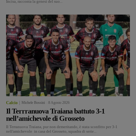
Incisa, racconta la genesi del suo...
Calcio
Michele Bossini
-
8 Agosto 2026
Il Terrranuova Traiana battuto 3-1
nell’amichevole di Grosseto
Il Terranuova Traiana, pur non demeritando, è stata sconfitto per 3-1
nell'amichevole in casa del Grosseto, squadra di serie...