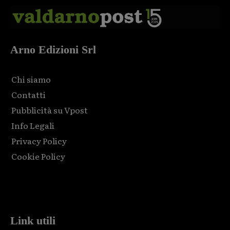
Arno Edizioni Srl
Chi siamo
Contatti
Pubblicità su Vpost
Info Legali
Privacy Policy
Cookie Policy
Html code here! Replace this with any non empty raw html
code and that's it.
Link utili