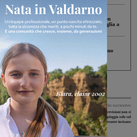
Cronaca
3 Agosto 2026
Scomparso da una struttura di Castiglion
Fiorentino l’uomo che aveva ucciso la figlia a
Levane nel 2020
Cronaca
4 Agosto 2026
Un anno fa la strage in A1 in cui morirono
Gianni, Giulia e Franco. Lo schianto, il
processo, lo stop ai sorpassi fra tir....
Articolo precedente
Articolo successivo
Rintocco di campane per ricordare la
Il maltempo delle previsioni non si
Liberazione
vede: vento forte e pioggia solo sul
versante incisano