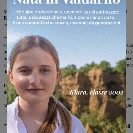
Messa in sicurezza dell'abitato di Vaggio dalle esondazioni del
Resco.
L'amministrazione comunale annuncia gli interventi
ricavati dalla fusione dei due comuni, Castelfranco e Piandiscò.
"Vaggio è stata colpita più volte da inondazioni – afferma il
sindaco Enzo Cacioli-
Abbiamo ripristinato già 200 metri di tubazio
per far defluire le acque che vengono dalla collina. Siamo contenti di
mettere in sicurezza la zona. Vaggio e Faella sono state periodicamen
soggette a inondazioni. L'intervento è stato possibile grazie aille risor
derivanti dalla fusione".
Il torrente è stato sottoposto anche a pulizia dal personale
dell'Unione dei Comuni del Pratomagno.
Le opere vedono un
"collegamento tra i fossi che regimano le acque fino al Resco con un
tubazione di 2.50 metri per 1.50 in cemento che convoglia e accoglie 
acque".
"Vaggio può adesso stare tranquillo" afferma il sindaco Cacioli