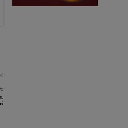
vo
e.
ri