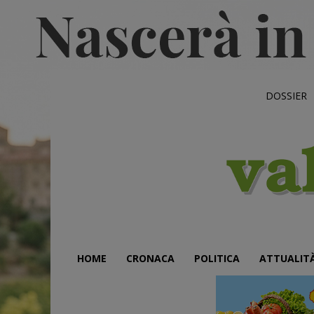
DOSSIER
HOME
CRONACA
POLITICA
ATTUALIT