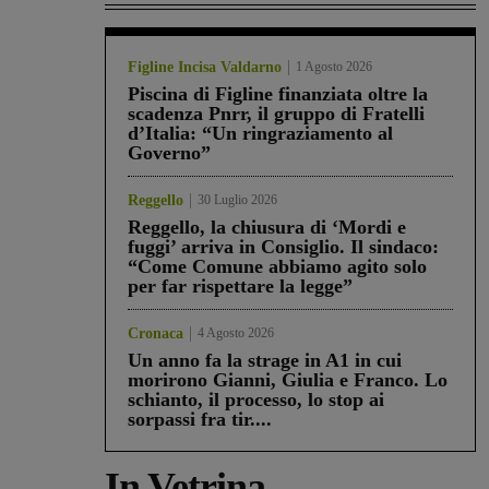
Figline Incisa Valdarno
1 Agosto 2026
Piscina di Figline finanziata oltre la
scadenza Pnrr, il gruppo di Fratelli
d’Italia: “Un ringraziamento al
Governo”
Reggello
30 Luglio 2026
Reggello, la chiusura di ‘Mordi e
fuggi’ arriva in Consiglio. Il sindaco:
“Come Comune abbiamo agito solo
per far rispettare la legge”
Cronaca
4 Agosto 2026
Un anno fa la strage in A1 in cui
morirono Gianni, Giulia e Franco. Lo
schianto, il processo, lo stop ai
sorpassi fra tir....
In Vetrina