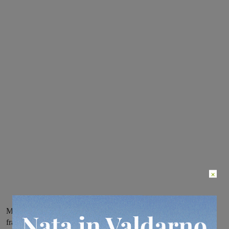
×
Messa in sicurezza con i lavori sul Resco. Il sindaco Cacioli: “La
frazione adesso può stare tranquilla”