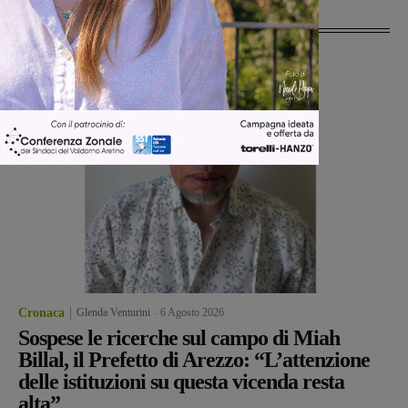
Ultime Notizie
Cronaca
Glenda Venturini
-
6 Agosto 2026
Sospese le ricerche sul campo di Miah
Billal, il Prefetto di Arezzo: “L’attenzione
delle istituzioni su questa vicenda resta
alta”