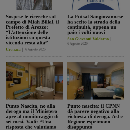
Sospese le ricerche sul
La Futsal Sangiovannese
campo di Miah Billal, il
ha scelto la strada della
Prefetto di Arezzo:
continuità, appena un
“L’attenzione delle
paio i volti nuovi
istituzioni su questa
San Giovanni Valdarno
vicenda resta alta”
6 Agosto 2026
Cronaca
6 Agosto 2026
Punto Nascita, no alla
Punto nascita: il CPNN
deroga ma il Ministero
dà parere negativo alla
apre al monitoraggio di
richiesta di deroga. Asl e
sei mesi. Vadi: “Una
Regione esprimono
risposta che valutiamo
disappunto