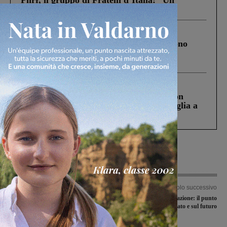
Pnrr, il gruppo di Fratelli d’Italia: “Un
ringraziamento al Governo”
Cronaca
4 Agosto 2026
Un anno fa la strage in A1 in cui morirono
Gianni, Giulia e Franco. Lo schianto, il
processo, lo stop ai sorpassi fra tir....
Cronaca
3 Agosto 2026
Scomparso da una struttura di Castiglion
Fiorentino l’uomo che aveva ucciso la figlia a
Levane nel 2020
Articolo precedente
Articolo successivo
Giulio Camarlinghi veste la maglia del
Sei mesi di amministrazione: il punto
Montevarchi
sul passato e sul futuro