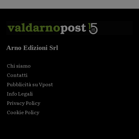
Arno Edizioni Srl
Chi siamo
Contatti
Pubblicità su Vpost
Info Legali
Privacy Policy
Cookie Policy
Html code here! Replace this with any non empty raw html
code and that's it.