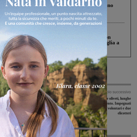
Un anno fa la strage in A1 in cui morirono
Gianni, Giulia e Franco. Lo schianto, il
processo, lo stop ai sorpassi fra tir....
Cronaca
3 Agosto 2026
Scomparso da una struttura di Castiglion
Fiorentino l’uomo che aveva ucciso la figlia a
Levane nel 2020
Articolo precedente
Articolo successivo
Serie di novità per il San Giovanni
Incendio di bosco e oliveti, lunghe
calcio a 5
operazioni di spegnimento. Impegnati
vigili del fuoco, volontari e due
elicotteri
Ultime Notizie