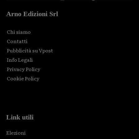
Arno Edizioni Srl
Chi siamo
Contatti
Pubblicità su Vpost
Info Legali
Privacy Policy
Cookie Policy
Html code here! Replace this with any non empty raw html
code and that's it.
Link utili
Elezioni