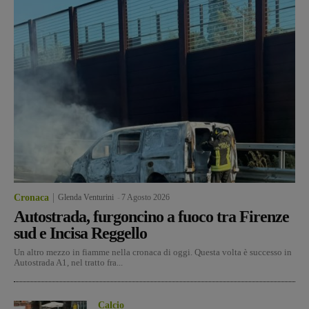
Cronaca
Glenda Venturini
-
7 Agosto 2026
Autostrada, furgoncino a fuoco tra Firenze
sud e Incisa Reggello
Un altro mezzo in fiamme nella cronaca di oggi. Questa volta è successo in
Autostrada A1, nel tratto fra...
Calcio