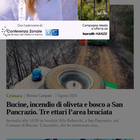
Cronaca
Monica Campani
-
7 Agosto 2026
Bucine, incendio di oliveta e bosco a San
Pancrazio. Tre ettari l’area bruciata
Incendio alle 16.00 in località Villa Rubeschi, a San Pancrazio, nel
Comune di Bucine. L'incendio, che ha interessato una...