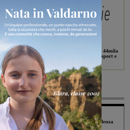
In vetrina
3 Agosto 2026
Estra Notizie agosto: Smart Cities, oltre 44mila
studenti coinvolti, torna il bando per lo sport e
debutta il podcast Estrair
Più lette
Figline Incisa Valdarno
1 Agosto 2026
Piscina di Figline finanziata oltre la scadenza
Pnrr, il gruppo di Fratelli d’Italia: “Un