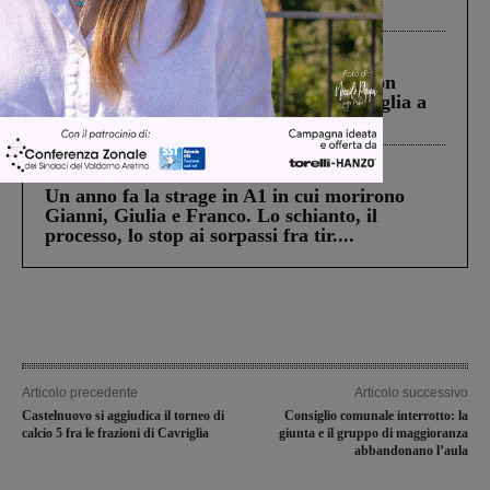
ringraziamento al Governo”
Cronaca
3 Agosto 2026
Scomparso da una struttura di Castiglion
Fiorentino l’uomo che aveva ucciso la figlia a
Levane nel 2020
Cronaca
4 Agosto 2026
Un anno fa la strage in A1 in cui morirono
Gianni, Giulia e Franco. Lo schianto, il
processo, lo stop ai sorpassi fra tir....
Articolo precedente
Articolo successivo
Castelnuovo si aggiudica il torneo di
Consiglio comunale interrotto: la
calcio 5 fra le frazioni di Cavriglia
giunta e il gruppo di maggioranza
abbandonano l’aula