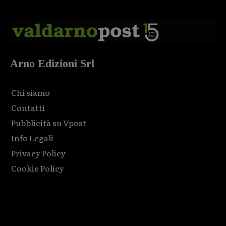
Arno Edizioni Srl
Chi siamo
Contatti
Pubblicità su Vpost
Info Legali
Privacy Policy
Cookie Policy
Html code here! Replace this with any non empty raw html
code and that's it.