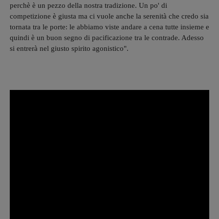
perchè è un pezzo della nostra tradizione. Un po' di
competizione è giusta ma ci vuole anche la serenità che credo sia
tornata tra le porte: le abbiamo viste andare a cena tutte insieme e
quindi è un buon segno di pacificazione tra le contrade. Adesso
si entrerà nel giusto spirito agonistico".