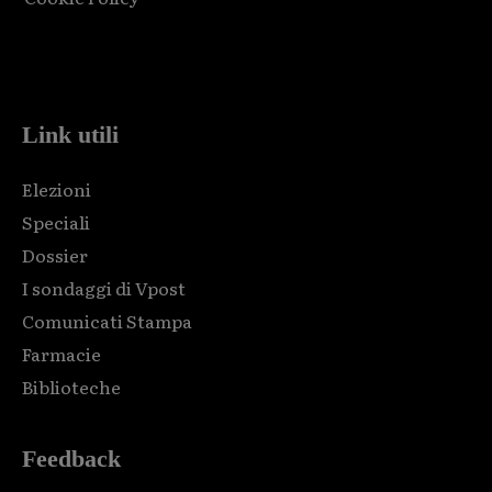
Html code here! Replace this with any non empty raw html
code and that's it.
Link utili
Elezioni
Speciali
Dossier
I sondaggi di Vpost
Comunicati Stampa
Farmacie
Biblioteche
Feedback