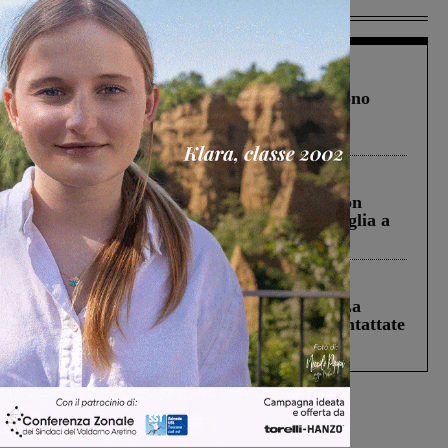
Più lette
Cronaca
4 Agosto 2026
Un anno fa la strage in A1 in cui morirono
Gianni, Giulia e Franco. Lo schianto, il
processo, lo stop ai sorpassi fra tir....
Cronaca
3 Agosto 2026
Scomparso da una struttura di Castiglion
Fiorentino l’uomo che aveva ucciso la figlia a
Levane nel 2020
Cronaca
5 Agosto 2026
Continuano le ricerche di Miah Billal. La
Prefettura: “In caso di avvistamento contattate
il 112”