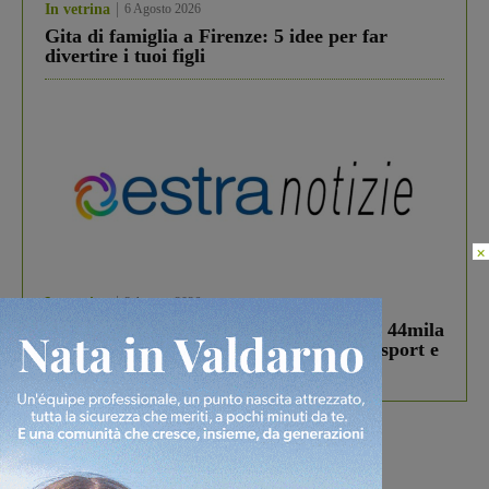
In vetrina
6 Agosto 2026
Gita di famiglia a Firenze: 5 idee per far
divertire i tuoi figli
×
In vetrina
3 Agosto 2026
Estra Notizie agosto: Smart Cities, oltre 44mila
studenti coinvolti, torna il bando per lo sport e
debutta il podcast Estrair