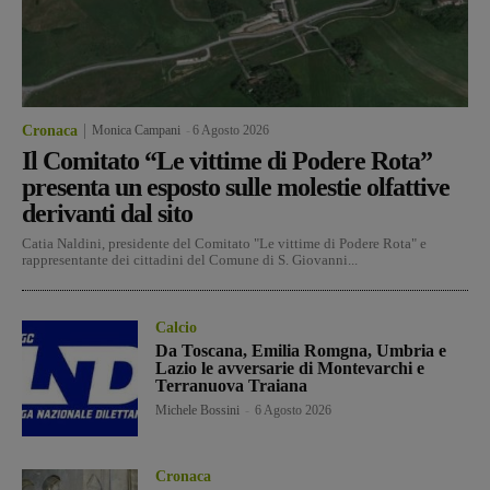
Cronaca
Monica Campani
-
6 Agosto 2026
Il Comitato “Le vittime di Podere Rota”
presenta un esposto sulle molestie olfattive
derivanti dal sito
Catia Naldini, presidente del Comitato "Le vittime di Podere Rota" e
rappresentante dei cittadini del Comune di S. Giovanni...
Calcio
Da Toscana, Emilia Romgna, Umbria e
Lazio le avversarie di Montevarchi e
Terranuova Traiana
Michele Bossini
-
6 Agosto 2026
Cronaca