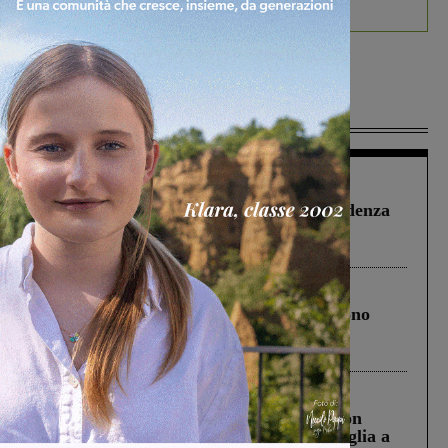
debutta il podcast Estrair
Più lette
Figline Incisa Valdarno
1 Agosto 2026
Piscina di Figline finanziata oltre la scadenza
Pnrr, il gruppo di Fratelli d’Italia: “Un
ringraziamento al Governo”
Cronaca
4 Agosto 2026
Un anno fa la strage in A1 in cui morirono
Gianni, Giulia e Franco. Lo schianto, il
processo, lo stop ai sorpassi fra tir....
Cronaca
3 Agosto 2026
Scomparso da una struttura di Castiglion
Fiorentino l’uomo che aveva ucciso la figlia a