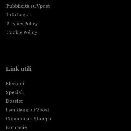
Pubblicità su Vpost
Info Legali
Privacy Policy
Cookie Policy
Html code here! Replace this with any non empty raw html
code and that's it.
Link utili
Elezioni
Speciali
Dossier
I sondaggi di Vpost
Comunicati Stampa
Farmacie