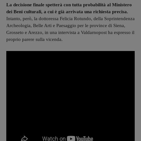
La decisione finale spetterà con tutta probabilità al Ministero
dei Beni culturali, a cui è già arrivata una richiesta precisa.
Intanto, però, la dottoressa Felicia Rotundo, della Soprintendenza
Archeologia, Belle Arti e Paesaggio per le province di Siena,
Grosseto e Arezzo, in una intervista a Valdarnopost ha espresso il
proprio parere sulla vicenda.