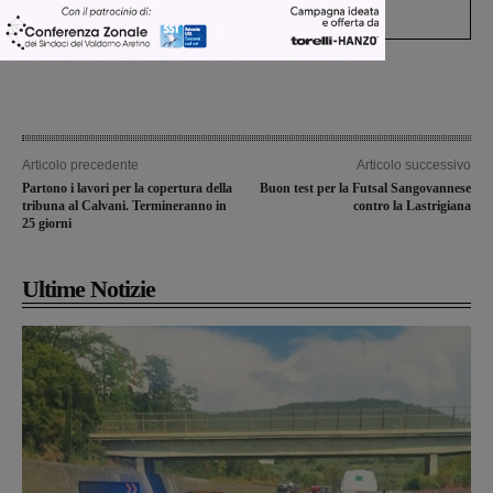
Levane nel 2020
Articolo precedente
Articolo successivo
Partono i lavori per la copertura della
Buon test per la Futsal Sangovannese
tribuna al Calvani. Termineranno in
contro la Lastrigiana
25 giorni
Ultime Notizie