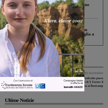
Un anno fa la strage in A1 in cui morirono
Gianni, Giulia e Franco. Lo schianto, il
processo, lo stop ai sorpassi fra tir....
Cronaca
3 Agosto 2026
Scomparso da una struttura di Castiglion
Fiorentino l’uomo che aveva ucciso la figlia a
Levane nel 2020
Articolo precedente
Articolo successivo
Caso di legionella all’impianto
La band valdarnese Punkcake passa
sportivo di Faella, l’Amministrazione:
le prime audizioni di X Factor: li
“Nessun rischio per la popolazione”
rivedremo ai Bootcamp
Ultime Notizie