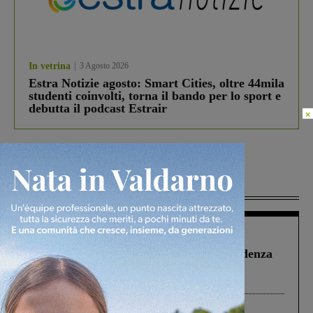
In vetrina
3 Agosto 2026
Estra Notizie agosto: Smart Cities, oltre 44mila
studenti coinvolti, torna il bando per lo sport e
debutta il podcast Estrair
×
Più lette
Figline Incisa Valdarno
1 Agosto 2026
Piscina di Figline finanziata oltre la scadenza
Pnrr, il gruppo di Fratelli d’Italia: “Un
ringraziamento al Governo”
Cronaca
4 Agosto 2026