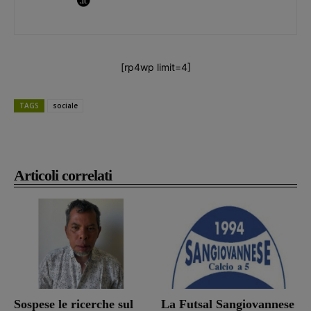
[rp4wp limit=4]
TAGS
sociale
Articoli correlati
Sospese le ricerche sul
La Futsal Sangiovannese