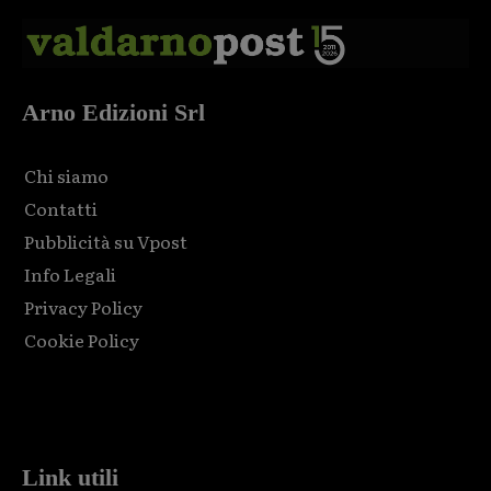
Arno Edizioni Srl
Chi siamo
Contatti
Pubblicità su Vpost
Info Legali
Privacy Policy
Cookie Policy
Html code here! Replace this with any non empty raw html
code and that's it.
Link utili