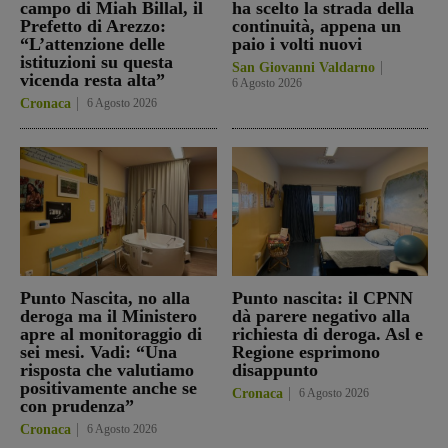
campo di Miah Billal, il
ha scelto la strada della
Prefetto di Arezzo:
continuità, appena un
“L’attenzione delle
paio i volti nuovi
istituzioni su questa
San Giovanni Valdarno
vicenda resta alta”
6 Agosto 2026
Cronaca
6 Agosto 2026
Punto Nascita, no alla
Punto nascita: il CPNN
deroga ma il Ministero
dà parere negativo alla
apre al monitoraggio di
richiesta di deroga. Asl e
sei mesi. Vadi: “Una
Regione esprimono
risposta che valutiamo
disappunto
positivamente anche se
Cronaca
6 Agosto 2026
con prudenza”
Cronaca
6 Agosto 2026