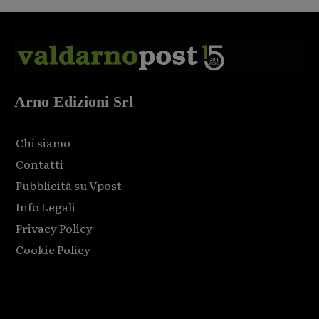
Arno Edizioni Srl
Chi siamo
Contatti
Pubblicità su Vpost
Info Legali
Privacy Policy
Cookie Policy
Html code here! Replace this with any non empty raw html
code and that's it.