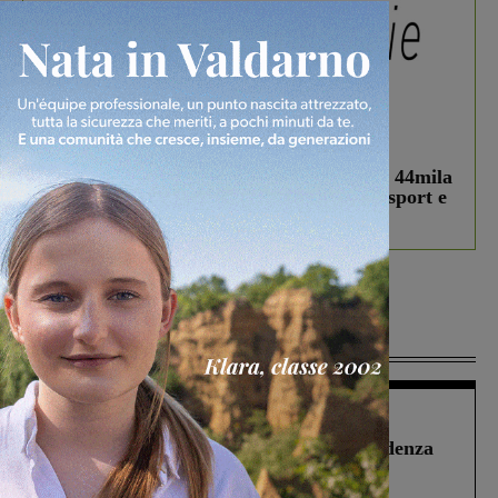
In vetrina
3 Agosto 2026
Estra Notizie agosto: Smart Cities, oltre 44mila
studenti coinvolti, torna il bando per lo sport e
debutta il podcast Estrair
Più lette
Figline Incisa Valdarno
1 Agosto 2026
Piscina di Figline finanziata oltre la scadenza
Pnrr, il gruppo di Fratelli d’Italia: “Un
ringraziamento al Governo”