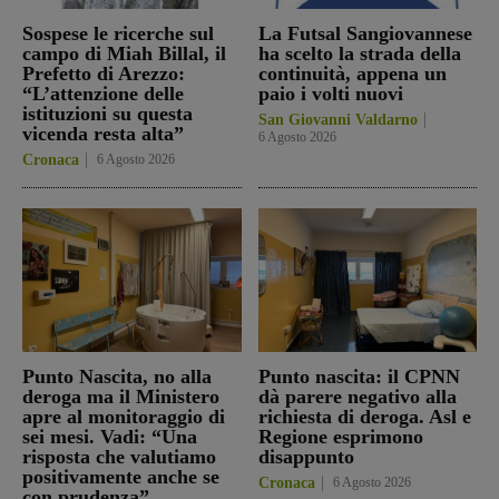
Sospese le ricerche sul
La Futsal Sangiovannese
campo di Miah Billal, il
ha scelto la strada della
Prefetto di Arezzo:
continuità, appena un
“L’attenzione delle
paio i volti nuovi
istituzioni su questa
San Giovanni Valdarno
vicenda resta alta”
6 Agosto 2026
Cronaca
6 Agosto 2026
Punto Nascita, no alla
Punto nascita: il CPNN
deroga ma il Ministero
dà parere negativo alla
apre al monitoraggio di
richiesta di deroga. Asl e
sei mesi. Vadi: “Una
Regione esprimono
risposta che valutiamo
disappunto
positivamente anche se
Cronaca
6 Agosto 2026
con prudenza”