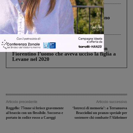
Cronaca
4 Agosto 2026
Un anno fa la strage in A1 in cui morirono
Gianni, Giulia e Franco. Lo schianto, il
processo, lo stop ai sorpassi fra tir....
Cronaca
3 Agosto 2026
Scomparso da una struttura di Castiglion
Fiorentino l’uomo che aveva ucciso la figlia a
Levane nel 2020
Articolo precedente
Articolo successivo
Reggello: 77enne si ferisce gravemente
‘Intrecci di memoria’: a Terranuova
al braccio con un flessibile. Soccorso e
Bracciolini un pranzo speciale per
portato in codice rosso a Careggi
sostenere chi combatte l’Alzheimer