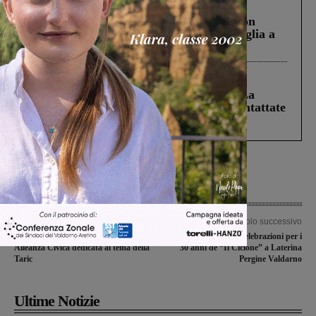
Cronaca
3 Agosto 2026
Scomparso da una struttura di Castiglion
Fiorentino l’uomo che aveva ucciso la figlia a
Levane nel 2020
Cronaca
5 Agosto 2026
Continuano le ricerche di Miah Billal. La
Prefettura: “In caso di avvistamento contattate
il 112”
Articolo precedente
Articolo successivo
Elezioni Figline e Incisa, iniziativa di
Tutti i dettagli delle celebrazioni per i
Alleanza Civica dedicata al tema della
30 anni de “Il Ciclone” a Laterina
Taric
Pergine Valdarno
Ultime Notizie