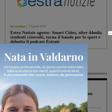
In vetrina
3 Agosto 2026
Estra Notizie agosto: Smart Cities, oltre 44mila
×
studenti coinvolti, torna il bando per lo sport e
debutta il podcast Estrair
Più lette
Cronaca
4 Agosto 2026
Un anno fa la strage in A1 in cui morirono
Gianni, Giulia e Franco. Lo schianto, il
processo, lo stop ai sorpassi fra tir....