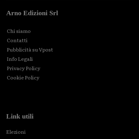
Arno Edizioni Srl
Chi siamo
Contatti
Pubblicità su Vpost
Info Legali
Privacy Policy
Cookie Policy
Html code here! Replace this with any non empty raw html
code and that's it.
Link utili
Elezioni