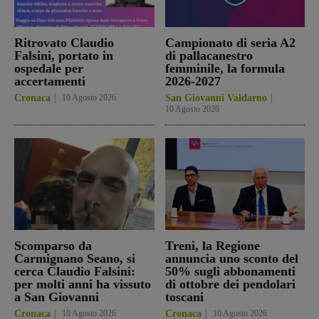
Ritrovato Claudio
Campionato di seria A2
Falsini, portato in
di pallacanestro
ospedale per
femminile, la formula
accertamenti
2026-2027
Cronaca
10 Agosto 2026
San Giovanni Valdarno
10 Agosto 2026
Scomparso da
Treni, la Regione
Carmignano Seano, si
annuncia uno sconto del
cerca Claudio Falsini:
50% sugli abbonamenti
per molti anni ha vissuto
di ottobre dei pendolari
a San Giovanni
toscani
Cronaca
10 Agosto 2026
Cronaca
10 Agosto 2026