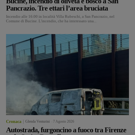
Bucine, incendio di oliveta e bosco a San
Pancrazio. Tre ettari l’area bruciata
Incendio alle 16.00 in località Villa Rubeschi, a San Pancrazio, nel
Comune di Bucine. L'incendio, che ha interessato una...
Cronaca
Glenda Venturini
-
7 Agosto 2026
Autostrada, furgoncino a fuoco tra Firenze