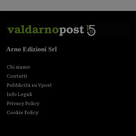
Arno Edizioni Srl
Chi siamo
Contatti
Pubblicità su Vpost
Info Legali
Privacy Policy
Cookie Policy
Html code here! Replace this with any non empty raw html
code and that's it.