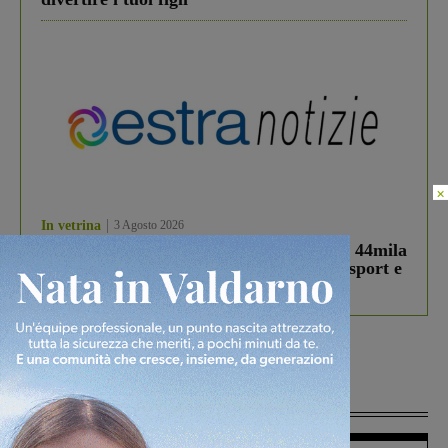
×
In vetrina
3 Agosto 2026
Estra Notizie agosto: Smart Cities, oltre 44mila
studenti coinvolti, torna il bando per lo sport e
debutta il podcast Estrair
Più lette