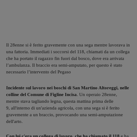
Il 28enne si è ferito gravemente con una sega mentre lavorava in
una fattoria. Immediati i soccorsi del 118, chiamati da un collega
che ha portato il ragazzo fin fuori dal bosco, dove era arrivata
l’ambulanza. Il braccio era semi-amputato, per questo è stato
necessario l’intervento del Pegaso
Incidente sul lavoro nei boschi di San Martino Altoreggi, nelle
colline del Comune di Figline Incisa
. Un operaio 28enne,
mentre stava tagliando legna, questa mattina prima delle
9, all'interno di un'azienda agricola, con una sega si è ferito
gravemente a un braccio, provocando una semi-amputazione
dell'arto.
Con lui c'era un collega di lavoro, che ha chiamato il 118
e ha