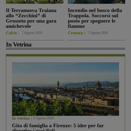
Il Terranuova Traiana
Incendio nel bosco della
allo “Zecchini” di
Trappola. Soccorsi sul
Grosseto per una gara
posto per spegnere le
amichevole
fiamme
Calcio
7 Agosto 2026
Cronaca
7 Agosto 2026
In Vetrina
In vetrina
6 Agosto 2026
Gita di famiglia a Firenze: 5 idee per far
divertire i tuoi figli