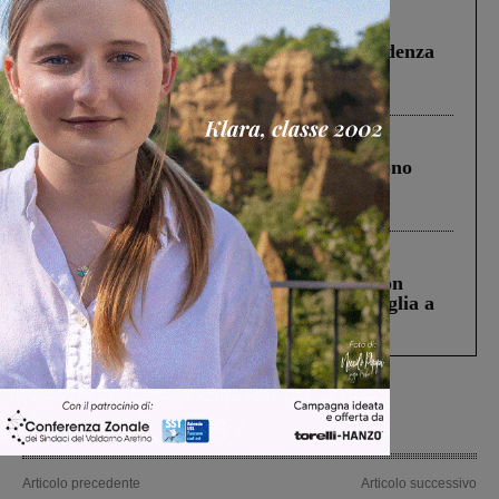
Figline Incisa Valdarno
1 Agosto 2026
Piscina di Figline finanziata oltre la scadenza
Pnrr, il gruppo di Fratelli d’Italia: “Un
ringraziamento al Governo”
Cronaca
4 Agosto 2026
Un anno fa la strage in A1 in cui morirono
Gianni, Giulia e Franco. Lo schianto, il
processo, lo stop ai sorpassi fra tir....
Cronaca
3 Agosto 2026
Scomparso da una struttura di Castiglion
Fiorentino l’uomo che aveva ucciso la figlia a
Levane nel 2020
Articolo precedente
Articolo successivo