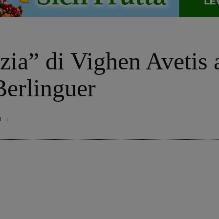
a” di Vighen Avetis a
Berlinguer
0