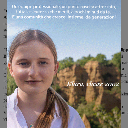
"Omaggio a Venezia", l'opera dello scultore armeno Vighen
Avetis,
che ritrae una coppia in abiti settecenteschi, rimarrà
nell'ingresso del teatro comunela di Cavtiglia fino al temine della
stagione. La scultura in bronzo, commissionata da privati, è stata
realizzata dall'artista nel 2014.
"L'omaggio di Vighen Avetis – ha affermato il Vicesindaco Filip
Boni – conferma il suo forte legame con Cavriglia.
Una sorta di
gemellaggio tra l'Armenia e la nostra Amministrazione Comunale nat
nello scorso mese di febbraio quando Vighen decise di concedere a
Cavriglia l'onore di ospitare per alcuni mesi “La Madre dell'Armenia”
l'opera scolpita in occasione del centesimo anniversario del Genocidi
degli Armeni (1915 – 2015) oggi a Marsiglia ed in procinto di
trasferirsi in Vaticano dove resterà, per volere dell'artista, in esposizi
permanente. Sempre a Cavriglia, a testimonianza della fama e
dell'enorme stima che lo scultore gode in Patria, nel mese di marzo
Vighen Avetis venne insignito della massima onorificenza per gli artis
viventi da parte del Ministero della Cultura dell'Armenia".