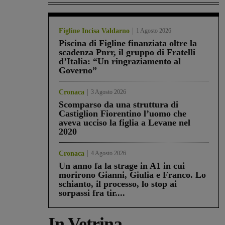
Figline Incisa Valdarno
1 Agosto 2026
Piscina di Figline finanziata oltre la
scadenza Pnrr, il gruppo di Fratelli
d’Italia: “Un ringraziamento al
Governo”
Cronaca
3 Agosto 2026
Scomparso da una struttura di
Castiglion Fiorentino l’uomo che
aveva ucciso la figlia a Levane nel
2020
Cronaca
4 Agosto 2026
Un anno fa la strage in A1 in cui
morirono Gianni, Giulia e Franco. Lo
schianto, il processo, lo stop ai
sorpassi fra tir....
In Vetrina