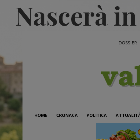
DOSSIER
HOME
CRONACA
POLITICA
ATTUALIT