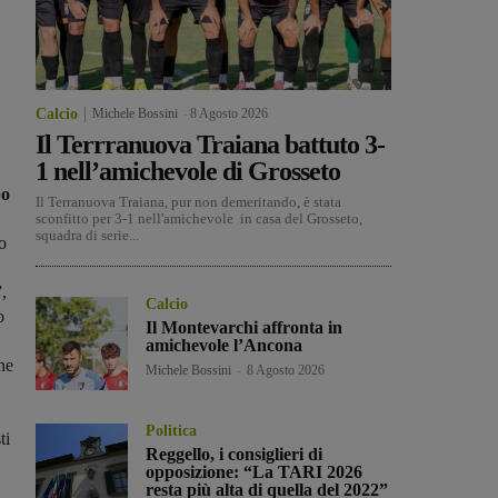
Calcio
Michele Bossini
-
8 Agosto 2026
Il Terrranuova Traiana battuto 3-
1 nell’amichevole di Grosseto
po
Il Terranuova Traiana, pur non demeritando, è stata
sconfitto per 3-1 nell'amichevole in casa del Grosseto,
squadra di serie...
o
,
Calcio
o
Il Montevarchi affronta in
amichevole l’Ancona
one
Michele Bossini
-
8 Agosto 2026
Politica
ti
Reggello, i consiglieri di
opposizione: “La TARI 2026
resta più alta di quella del 2022”