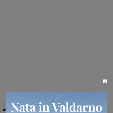
×
L’opera dello scultore armeno resterà all’ingresso del teatro fino al
termine della stagione teatrale