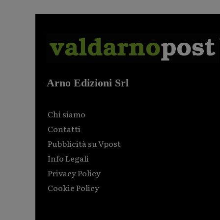
Arno Edizioni Srl
Chi siamo
Contatti
Pubblicità su Vpost
Info Legali
Privacy Policy
Cookie Policy
Html code here! Replace this with any non empty raw
html code and that's it.