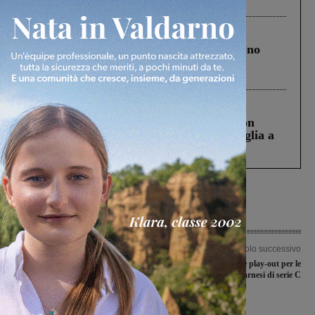
ringraziamento al Governo”
Cronaca
4 Agosto 2026
Un anno fa la strage in A1 in cui morirono
Gianni, Giulia e Franco. Lo schianto, il
processo, lo stop ai sorpassi fra tir....
Cronaca
3 Agosto 2026
Scomparso da una struttura di Castiglion
Fiorentino l’uomo che aveva ucciso la figlia a
Levane nel 2020
Articolo precedente
Articolo successivo
1° Maggio sul tema della sicurezza sul
Tempo di play-off e play-out per le
lavoro. Festa al Parco fluviale
valdarnesi di serie C