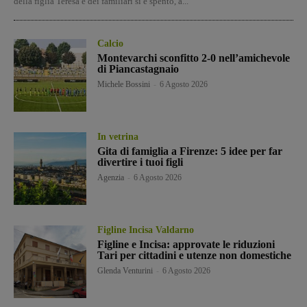
della figlia Teresa e dei familiari si è spento, a...
Calcio
Montevarchi sconfitto 2-0 nell’amichevole
di Piancastagnaio
Michele Bossini
-
6 Agosto 2026
In vetrina
Gita di famiglia a Firenze: 5 idee per far
divertire i tuoi figli
Agenzia
-
6 Agosto 2026
Figline Incisa Valdarno
Figline e Incisa: approvate le riduzioni
Tari per cittadini e utenze non domestiche
Glenda Venturini
-
6 Agosto 2026