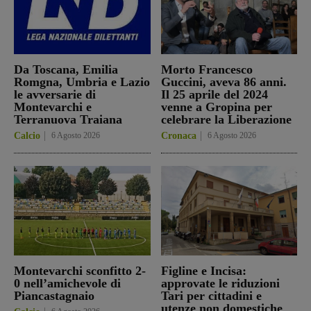
Da Toscana, Emilia
Morto Francesco
Romgna, Umbria e Lazio
Guccini, aveva 86 anni.
le avversarie di
Il 25 aprile del 2024
Montevarchi e
venne a Gropina per
Terranuova Traiana
celebrare la Liberazione
Calcio
6 Agosto 2026
Cronaca
6 Agosto 2026
Montevarchi sconfitto 2-
Figline e Incisa:
0 nell’amichevole di
approvate le riduzioni
Piancastagnaio
Tari per cittadini e
utenze non domestiche