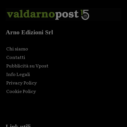
Arno Edizioni Srl
Chi siamo
Contatti
Pubblicità su Vpost
Info Legali
Privacy Policy
Cookie Policy
Html code here! Replace this with any non empty raw html
code and that's it.
Link utili