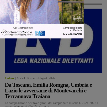
Ultime Notizie
Calcio
Michele Bossini
-
6 Agosto 2026
Da Toscana, Emilia Romgna, Umbria e
Lazio le avversarie di Montevarchi e
Terranuova Traiana
La composizione dei nove gironi del campionato di serie D 2026-2027 è
stata svelata oggi alle 13 in diretta...