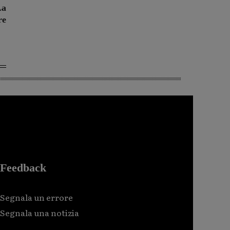
La
re
Feedback
Segnala un errore
Segnala una notizia