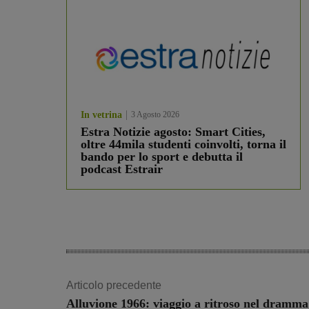
In vetrina
3 Agosto 2026
Estra Notizie agosto: Smart Cities,
oltre 44mila studenti coinvolti, torna il
bando per lo sport e debutta il
podcast Estrair
Articolo precedente
Alluvione 1966: viaggio a ritroso nel dramma