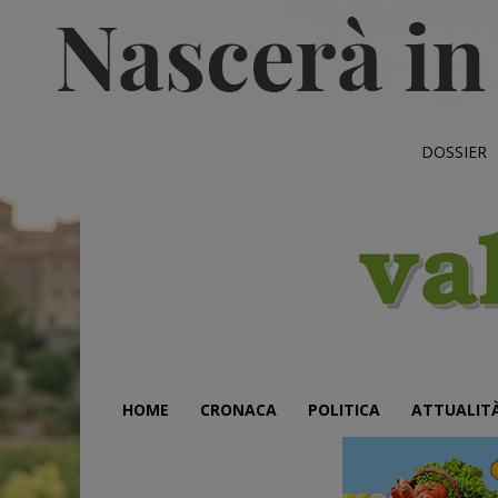
DOSSIER
HOME
CRONACA
POLITICA
ATTUALIT