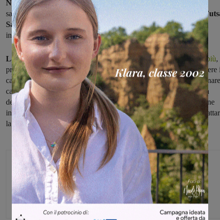
Nemmeno il tempo di metabolizzare
la sconfitta interna (1-7) di
sabato scorso con la corazzata Bulls San Giusto, che già oggi la
Futs
Sangiovannese
tornerà in campo per affrontare, in un turno
infrasettimanale esterno,
il Cus Pisa.
La partita,
contro
un avversario che in classifica
ha un punto in più
,
presenta aperta ad ogni risultato e la squadra di Toria dovrà scendere 
campo per disputare una partita senza errori se davvero vuole tornare
casa non a mani vuote.
Dal canto suo il Cus Pisa,
squadra che fa
dell'esperienza la propria arma migliore e che può contare su alcune
individualità importanti come Borsacchi e Umalini, intenderà riscatta
la sconfitta di misura (4-3) arrivata sabato nella tana del Bagnolo.
Michele Bossini