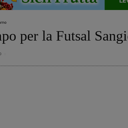
arno
mpo per la Futsal Sang
0