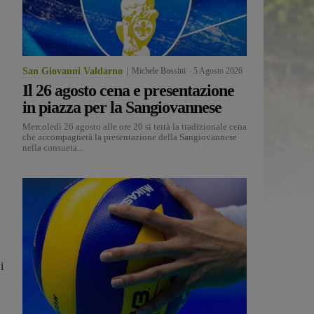
San Giovanni Valdarno
Michele Bossini
-
5 Agosto 2026
Il 26 agosto cena e presentazione
in piazza per la Sangiovannese
Mercoledì 26 agosto alle ore 20 si terrà la tradizionale cena
che accompagnerà la presentazione della Sangiovannese
nella consueta...
i