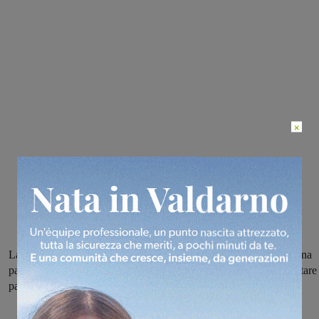
×
La Futsal Sangiovannese pronta a scendere in campo a Pisa per una
partita aperta ad ogni risultato fra due squadre che vogliono riscattare 
passi falsi di sabato scorso