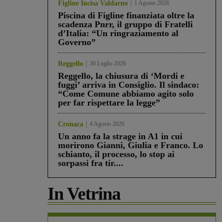
Figline Incisa Valdarno
1 Agosto 2026
Piscina di Figline finanziata oltre la
scadenza Pnrr, il gruppo di Fratelli
d’Italia: “Un ringraziamento al
Governo”
Reggello
30 Luglio 2026
Reggello, la chiusura di ‘Mordi e
fuggi’ arriva in Consiglio. Il sindaco:
“Come Comune abbiamo agito solo
per far rispettare la legge”
Cronaca
4 Agosto 2026
Un anno fa la strage in A1 in cui
morirono Gianni, Giulia e Franco. Lo
schianto, il processo, lo stop ai
sorpassi fra tir....
In Vetrina