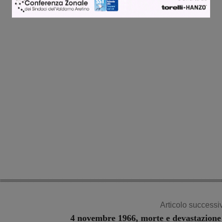
Share
Articolo successi
4 novembre 1966, morte e devastazione