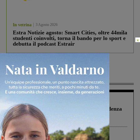
In vetrina
3 Agosto 2026
Estra Notizie agosto: Smart Cities, oltre 44mila
studenti coinvolti, torna il bando per lo sport e
×
debutta il podcast Estrair
Più lette
Figline Incisa Valdarno
1 Agosto 2026
Piscina di Figline finanziata oltre la scadenza
Pnrr, il gruppo di Fratelli d’Italia: “Un
ringraziamento al Governo”
Cronaca
3 Agosto 2026