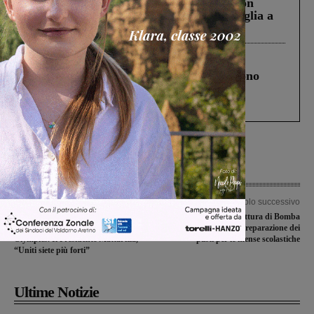
Scomparso da una struttura di Castiglion
Fiorentino l’uomo che aveva ucciso la figlia a
Levane nel 2020
Cronaca
4 Agosto 2026
Un anno fa la strage in A1 in cui morirono
Gianni, Giulia e Franco. Lo schianto, il
processo, lo stop ai sorpassi fra tir....
Articolo precedente
Articolo successivo
Celebrazione al Quirinale: presente
Nel nuovo Centro cottura di Bomba
anche Sofia Fugazzotto per Special
ha preso il via la preparazione dei
Olympics. Il Presidente Mattarella,
pasti per le mense scolastiche
“Uniti siete più forti”
Ultime Notizie