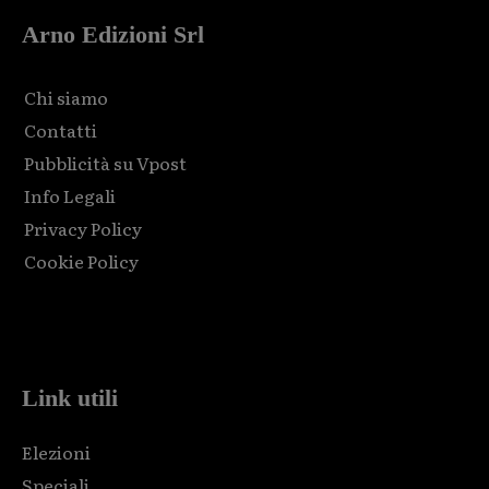
Arno Edizioni Srl
Chi siamo
Contatti
Pubblicità su Vpost
Info Legali
Privacy Policy
Cookie Policy
Html code here! Replace this with any non empty raw html
code and that's it.
Link utili
Elezioni
Speciali