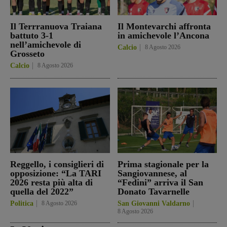
Il Terrranuova Traiana
Il Montevarchi affronta
battuto 3-1
in amichevole l’Ancona
nell’amichevole di
Calcio
8 Agosto 2026
Grosseto
Calcio
8 Agosto 2026
Reggello, i consiglieri di
Prima stagionale per la
opposizione: “La TARI
Sangiovannese, al
2026 resta più alta di
“Fedini” arriva il San
quella del 2022”
Donato Tavarnelle
Politica
8 Agosto 2026
San Giovanni Valdarno
8 Agosto 2026