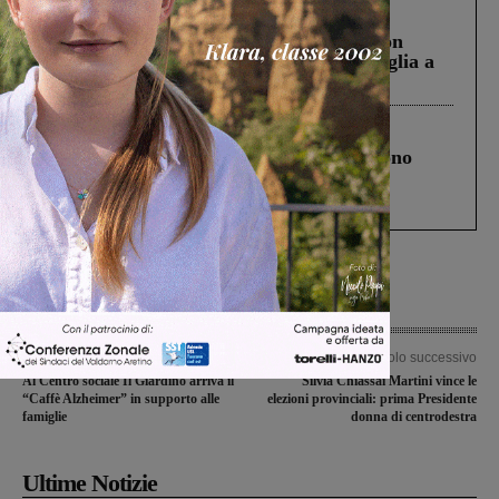
Cronaca
3 Agosto 2026
Scomparso da una struttura di Castiglion
Fiorentino l’uomo che aveva ucciso la figlia a
Levane nel 2020
Cronaca
4 Agosto 2026
Un anno fa la strage in A1 in cui morirono
Gianni, Giulia e Franco. Lo schianto, il
processo, lo stop ai sorpassi fra tir....
Articolo precedente
Articolo successivo
Al Centro sociale Il Giardino arriva il
Silvia Chiassai Martini vince le
“Caffè Alzheimer” in supporto alle
elezioni provinciali: prima Presidente
famiglie
donna di centrodestra
Ultime Notizie