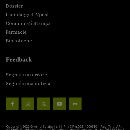
Dossier
I sondaggi di Vpost
Comunicati Stampa
Farmacie
Biblioteche
Feedback
Segnala un errore
Segnala una notizia
Copyright 2022 © Arno Edizioni srl | P.I./C.F n.02314000510 | Reg. Trib. AR n.
9/11 info@valdarnopost.it - PEC: arnoedizioni@legalmail.it - tel. 055.5353443