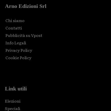
Arno Edizioni Srl
Chi siamo
Contatti
Pubblicità su Vpost
Info Legali
Privacy Policy
Cookie Policy
Html code here! Replace this with any non empty raw html
code and that's it.
Link utili
Elezioni
Speciali