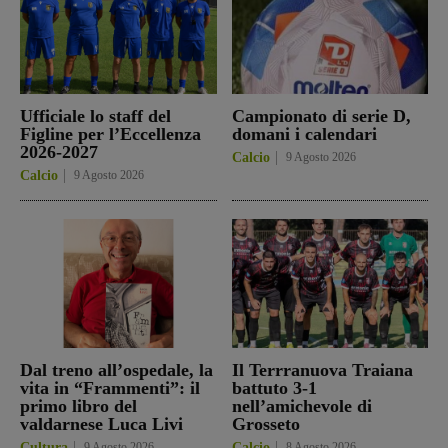
Ufficiale lo staff del
Campionato di serie D,
Figline per l’Eccellenza
domani i calendari
2026-2027
Calcio
9 Agosto 2026
Calcio
9 Agosto 2026
Dal treno all’ospedale, la
Il Terrranuova Traiana
vita in “Frammenti”: il
battuto 3-1
primo libro del
nell’amichevole di
valdarnese Luca Livi
Grosseto
Cultura
9 Agosto 2026
Calcio
8 Agosto 2026