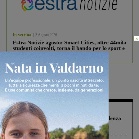
In vetrina
3 Agosto 2026
×
Estra Notizie agosto: Smart Cities, oltre 44mila
studenti coinvolti, torna il bando per lo sport e
debutta il podcast Estrair
Più lette
Figline Incisa Valdarno
1 Agosto 2026
Piscina di Figline finanziata oltre la scadenza
Pnrr, il gruppo di Fratelli d’Italia: “Un
ringraziamento al Governo”