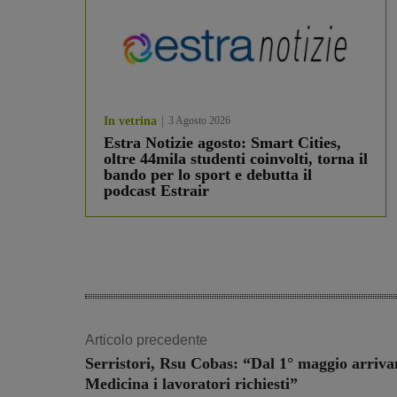
In vetrina
3 Agosto 2026
Estra Notizie agosto: Smart Cities,
oltre 44mila studenti coinvolti, torna il
bando per lo sport e debutta il
podcast Estrair
Articolo precedente
Serristori, Rsu Cobas: “Dal 1° maggio arriva
Medicina i lavoratori richiesti”