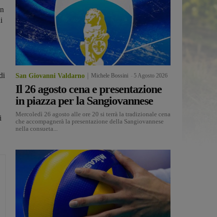
in
i
di
San Giovanni Valdarno
Michele Bossini
-
5 Agosto 2026
Il 26 agosto cena e presentazione
,
in piazza per la Sangiovannese
Mercoledì 26 agosto alle ore 20 si terrà la tradizionale cena
i
che accompagnerà la presentazione della Sangiovannese
nella consueta...