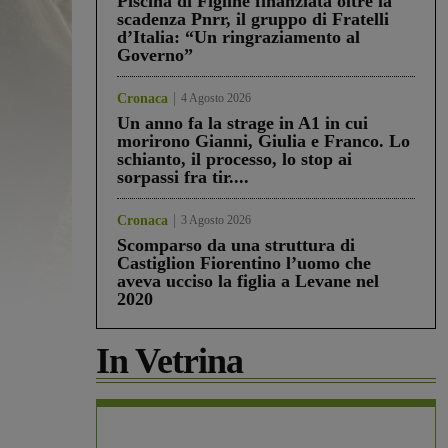
Piscina di Figline finanziata oltre la
scadenza Pnrr, il gruppo di Fratelli
d’Italia: “Un ringraziamento al
Governo”
Cronaca
4 Agosto 2026
Un anno fa la strage in A1 in cui
morirono Gianni, Giulia e Franco. Lo
schianto, il processo, lo stop ai
sorpassi fra tir....
Cronaca
3 Agosto 2026
Scomparso da una struttura di
Castiglion Fiorentino l’uomo che
aveva ucciso la figlia a Levane nel
2020
In Vetrina