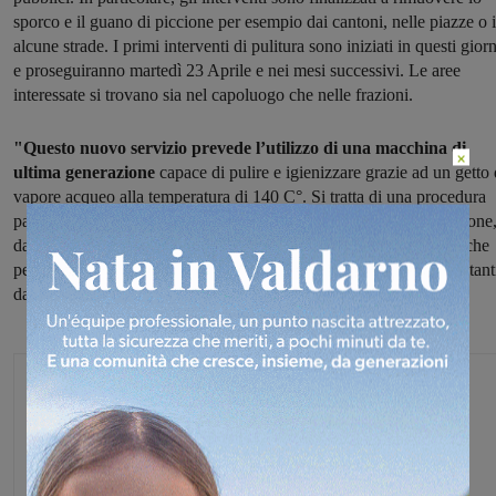
sporco e il guano di piccione per esempio dai cantoni, nelle piazze o 
alcune strade. I primi interventi di pulitura sono iniziati in questi giorn
e proseguiranno martedì 23 Aprile e nei mesi successivi. Le aree
interessate si trovano sia nel capoluogo che nelle frazioni.
"Questo nuovo servizio prevede l’utilizzo di una macchina di
×
ultima generazione
capace di pulire e igienizzare grazie ad un getto 
vapore acqueo alla temperatura di 140 C°. Si tratta di una procedura
particolarmente efficace per eliminare sporcizie dalla pavimentazione
dal marmo e dalle pietre. Il macchinario potrà servirà in futuro anche
per attività di diserbo, ma anche per eliminare piante ed erbe infestant
dal suolo pubblico".
Monica Campani
Direttore