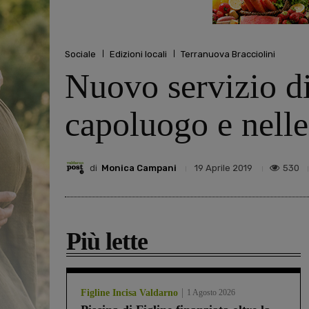
Sociale
Edizioni locali
Terranuova Bracciolini
Nuovo servizio di
capoluogo e nelle
di
Monica Campani
530
19 Aprile 2019
Più lette
Figline Incisa Valdarno
1 Agosto 2026