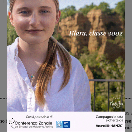
Share
Articolo successi
no in
Scomparsa una donna, ricerche in corso
Rignano. Impegnati Vigili del fuoco e Carabinie