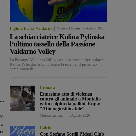
Figline Incisa Valdarno
Michele Bossini
-
5 Agosto 2026
La schiacciatrice Kalina Pylinska
l’ultimo tassello della Passione
Valdarno Volley
La Passione Valdarno Volley con la schiacciatrice polacca
Kalina Pylinska ha completato la rosa per il prossimo
campionato di...
Cronaca
Ennesimo atto di violenza
contro gli animali: a Montalto
gatto colpito da pallini. Enpa:
“Atto ingiustificabile”
Monica Campani
-
5 Agosto 2026
vo
 a
Calcio
ri
Con Stefano Sottili l’Ideal Club