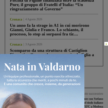
Piscina di Figline finanziata oltre la scadenza
Pnrr, il gruppo di Fratelli d’Italia: “Un
ringraziamento al Governo”
Cronaca
4 Agosto 2026
Un anno fa la strage in A1 in cui morirono
Gianni, Giulia e Franco. Lo schianto, il
processo, lo stop ai sorpassi fra tir....
×
Cronaca
3 Agosto 2026
Scomparso da una struttura di Castiglion
Fiorentino l’uomo che aveva ucciso la figlia a
Levane nel 2020
Articolo precedente
Articolo successivo
Cassonetti ad accesso controllato,
Federico Arno presente con Stefano
nuovo incontro con i cittadini
Casini alla finale del titolo italiano
XFC a Modena