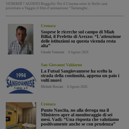
VENERDÌ 7 AGOSTO Reggello- Per il Cinema sotto le Stelle sarà
proiettato a Vaggio il film d’animazione “Tartarughe...
Cronaca
Sospese le ricerche sul campo di Miah
Billal, il Prefetto di Arezzo: “L’attenzione
delle istituzioni su questa vicenda resta
alta”
Glenda Venturini
-
6 Agosto 2026
San Giovanni Valdarno
La Futsal Sangiovannese ha scelto la
strada della continuità, appena un paio i
volti nuovi
Michele Bossini
-
6 Agosto 2026
Cronaca
Punto Nascita, no alla deroga ma il
Ministero apre al monitoraggio di sei
mesi. Vadi: “Una risposta che valutiamo
positivamente anche se con prudenza”