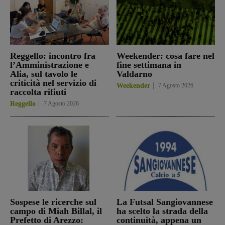
Reggello: incontro fra
Weekender: cosa fare nel
l’Amministrazione e
fine settimana in
Alia, sul tavolo le
Valdarno
criticità nel servizio di
Weekender
7 Agosto 2026
raccolta rifiuti
Reggello
7 Agosto 2026
Sospese le ricerche sul
La Futsal Sangiovannese
campo di Miah Billal, il
ha scelto la strada della
Prefetto di Arezzo:
continuità, appena un