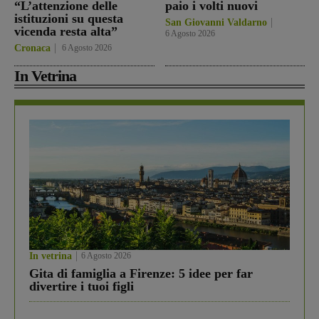
“L’attenzione delle
paio i volti nuovi
istituzioni su questa
San Giovanni Valdarno
vicenda resta alta”
6 Agosto 2026
Cronaca
6 Agosto 2026
In Vetrina
In vetrina
6 Agosto 2026
Gita di famiglia a Firenze: 5 idee per far
divertire i tuoi figli