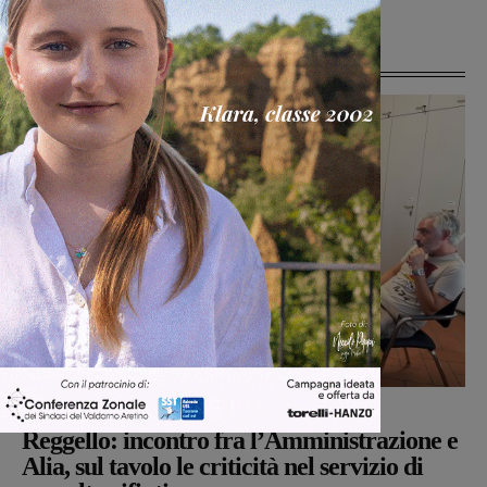
Ultime Notizie
Reggello
Glenda Venturini
-
7 Agosto 2026
Reggello: incontro fra l’Amministrazione e
Alia, sul tavolo le criticità nel servizio di