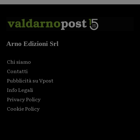
Arno Edizioni Srl
Chi siamo
Contatti
Pubblicità su Vpost
Info Legali
Privacy Policy
Cookie Policy
Html code here! Replace this with any non empty raw html
code and that's it.