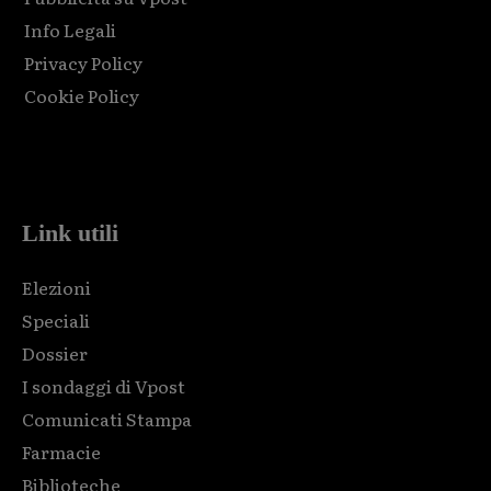
Info Legali
Privacy Policy
Cookie Policy
Html code here! Replace this with any non empty raw html
code and that's it.
Link utili
Elezioni
Speciali
Dossier
I sondaggi di Vpost
Comunicati Stampa
Farmacie
Biblioteche