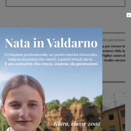
×
Articolo precedente
Articolo successivo
La Futsal Sangiovannese in casa
Rignanese a Sinalunga per restare in
dell’Elmas Cagliari per provare la
testa. La Bucinese sfida la
grande impresa
Castiglionese, Figline contro il
Lanciotto per risalire ancora
Ultime Notizie