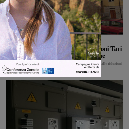
Figline Incisa Valdarno
Glenda Venturini
-
6 Agosto 2026
Figline e Incisa: approvate le riduzioni Tari
per cittadini e utenze non domestiche
Via libera nell’ultimo Consiglio comunale di Figline e Incisa alle riduzioni
sulla Tariffa rifiuti per il 2026, che il...