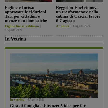
Figline e Incisa:
Reggello: Enel rinnova
approvate le riduzioni
un trasformatore nella
Tari per cittadini e
cabina di Cascia, lavori
utenze non domestiche
il 7 agosto
Figline Incisa Valdarno
Attualità
6 Agosto 2026
6 Agosto 2026
In Vetrina
In vetrina
6 Agosto 2026
Gita di famiglia a Firenze: 5 idee per far