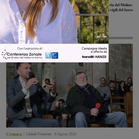
Giardini Spinelli, l’annuncio del
Pianta cade in via del Molino:
sindaco: “Anche il Consiglio di Stato
intervengono i vigili del fuoco
ha dato ragione al comune”
Ultime Notizie
Cronaca
Glenda Venturini
-
6 Agosto 2026