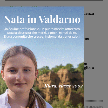
Figline Incisa Valdarno
1 Agosto 2026
Piscina di Figline finanziata oltre la scadenza
Pnrr, il gruppo di Fratelli d’Italia: “Un
ringraziamento al Governo”
Cronaca
4 Agosto 2026
Un anno fa la strage in A1 in cui morirono
Gianni, Giulia e Franco. Lo schianto, il
processo, lo stop ai sorpassi fra tir....
Cronaca
3 Agosto 2026
Scomparso da una struttura di Castiglion
Fiorentino l’uomo che aveva ucciso la figlia a
Levane nel 2020
Articolo precedente
Articolo successivo