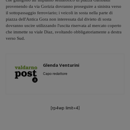
che giungono all’impianto semaforico di piazza Garibaldi
provenendo da via Gorizia dovranno proseguire a sinistra verso
il sottopassaggio ferroviario; i veicoli in sosta nella parte di
piazza dell'Antica Gora non interessata dal divieto di sosta
dovranno uscire utilizzando l'uscita riservata al mercato coperto
che immette su viale Diaz, svoltando obbligatoriamente a destra
verso Sud.
Glenda Venturini
Capo redattore
[rp4wp limit=4]