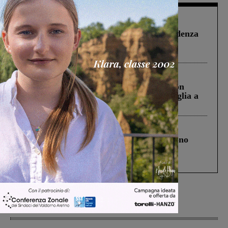
Figline Incisa Valdarno
1 Agosto 2026
Piscina di Figline finanziata oltre la scadenza
Pnrr, il gruppo di Fratelli d’Italia: “Un
ringraziamento al Governo”
Cronaca
3 Agosto 2026
Scomparso da una struttura di Castiglion
Fiorentino l’uomo che aveva ucciso la figlia a
Levane nel 2020
Cronaca
4 Agosto 2026
Un anno fa la strage in A1 in cui morirono
Gianni, Giulia e Franco. Lo schianto, il
processo, lo stop ai sorpassi fra tir....