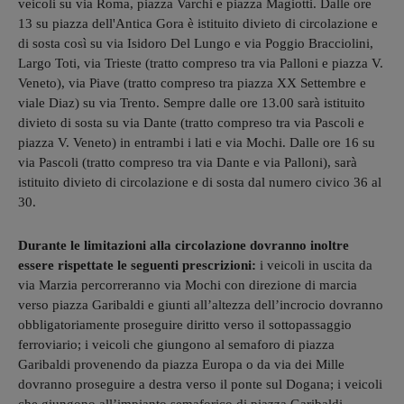
veicoli su via Roma, piazza Varchi e piazza Magiotti. Dalle ore
13 su piazza dell'Antica Gora è istituito divieto di circolazione e
di sosta così su via Isidoro Del Lungo e via Poggio Bracciolini,
Largo Toti, via Trieste (tratto compreso tra via Palloni e piazza V.
Veneto), via Piave (tratto compreso tra piazza XX Settembre e
viale Diaz) su via Trento. Sempre dalle ore 13.00 sarà istituito
divieto di sosta su via Dante (tratto compreso tra via Pascoli e
piazza V. Veneto) in entrambi i lati e via Mochi. Dalle ore 16 su
via Pascoli (tratto compreso tra via Dante e via Palloni), sarà
istituito divieto di circolazione e di sosta dal numero civico 36 al
30.
Durante le limitazioni alla circolazione dovranno inoltre
essere rispettate le seguenti prescrizioni:
i veicoli in uscita da
via Marzia percorreranno via Mochi con direzione di marcia
verso piazza Garibaldi e giunti all’altezza dell’incrocio dovranno
obbligatoriamente proseguire diritto verso il sottopassaggio
ferroviario; i veicoli che giungono al semaforo di piazza
Garibaldi provenendo da piazza Europa o da via dei Mille
dovranno proseguire a destra verso il ponte sul Dogana; i veicoli