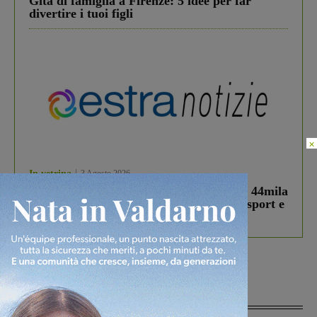
Gita di famiglia a Firenze: 5 idee per far
divertire i tuoi figli
×
In vetrina
3 Agosto 2026
Estra Notizie agosto: Smart Cities, oltre 44mila
studenti coinvolti, torna il bando per lo sport e
debutta il podcast Estrair
Più lette