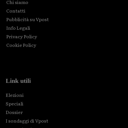
Chi siamo
Contatti
Pubblicità su Vpost
Info Legali
Privacy Policy
Cookie Policy
Html code here! Replace this with any non empty raw html
code and that's it.
Link utili
Elezioni
Speciali
Dossier
I sondaggi di Vpost