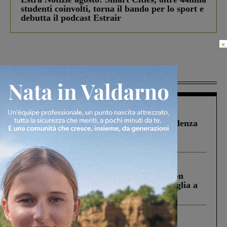
studenti coinvolti, torna il bando per lo sport e
debutta il podcast Estrair
×
Più lette
Figline Incisa Valdarno
1 Agosto 2026
Piscina di Figline finanziata oltre la scadenza
Pnrr, il gruppo di Fratelli d’Italia: “Un
ringraziamento al Governo”
Cronaca
3 Agosto 2026
Scomparso da una struttura di Castiglion
Fiorentino l’uomo che aveva ucciso la figlia a
Levane nel 2020
Cronaca
4 Agosto 2026