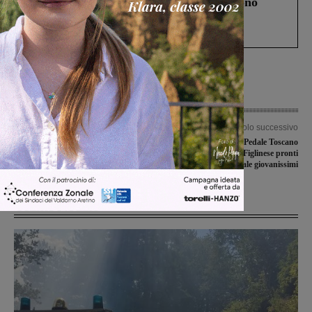
Un anno fa la strage in A1 in cui morirono
Gianni, Giulia e Franco. Lo schianto, il
processo, lo stop ai sorpassi fra tir....
Articolo precedente
Articolo successivo
Due nuovi giocatori alla corte
Olimpia Valdarnese, Pedale Toscano
dell’Aquila
Ponticino e Ciclistica Figlinese pronti
per il Meeting nazionale giovanissimi
Ultime Notizie