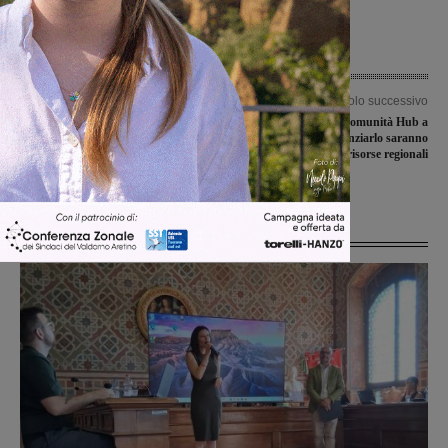
Articolo precedente
Articolo successivo
Fimer, Mugnai e D’Ettore (Coraggio
Nasce la Casa della Comunità Hub a
Italia) scrivono ai Ministri Giorgetti
Terranuova. A finanziarlo saranno
ed Orlando: “Il Valdarno è
risorse regionali
preoccupato e vuole fare chiarezza”
Ultime Notizie