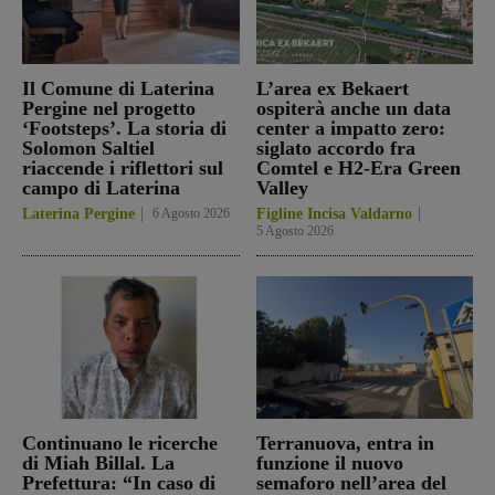
Il Comune di Laterina
L’area ex Bekaert
Pergine nel progetto
ospiterà anche un data
‘Footsteps’. La storia di
center a impatto zero:
Solomon Saltiel
siglato accordo fra
riaccende i riflettori sul
Comtel e H2-Era Green
campo di Laterina
Valley
Laterina Pergine
6 Agosto 2026
Figline Incisa Valdarno
5 Agosto 2026
Continuano le ricerche
Terranuova, entra in
di Miah Billal. La
funzione il nuovo
Prefettura: “In caso di
semaforo nell’area del