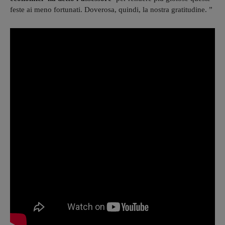
feste ai meno fortunati. Doverosa, quindi, la nostra gratitudine. ”