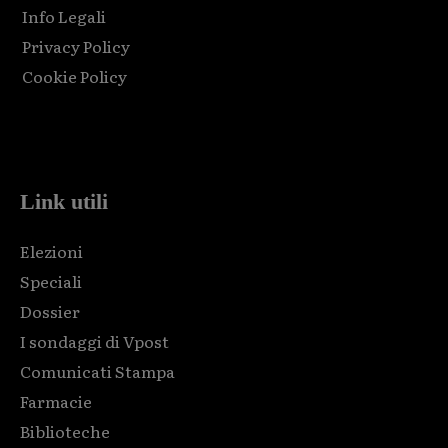
Info Legali
Privacy Policy
Cookie Policy
Html code here! Replace this with any non empty raw html
code and that's it.
Link utili
Elezioni
Speciali
Dossier
I sondaggi di Vpost
Comunicati Stampa
Farmacie
Biblioteche