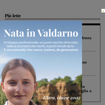
×
Più lette
Figline Incisa Valdarno
1 Agosto 2026
Piscina di Figline finanziata oltre la scadenza
Pnrr, il gruppo di Fratelli d’Italia: “Un
ringraziamento al Governo”
Cronaca
4 Agosto 2026
Un anno fa la strage in A1 in cui morirono
Gianni, Giulia e Franco. Lo schianto, il
processo, lo stop ai sorpassi fra tir....
Cronaca
3 Agosto 2026
Scomparso da una struttura di Castiglion
Fiorentino l’uomo che aveva ucciso la figlia a
Levane nel 2020