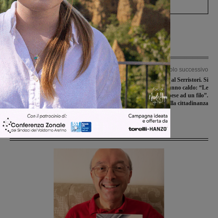
Articolo precedente
Articolo successivo
L’associazione europea operatori di
Assemblea dei Cobas al Serristori. Si
polizia premia Valdarnopost per
preannuncia un autunno caldo: “Le
l’impegno in fatto di ambiente
sorti del presidio appese ad un filo”.
Appello alla cittadinanza
Ultime Notizie