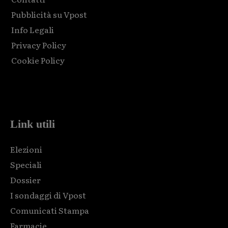
Pubblicità su Vpost
Info Legali
Privacy Policy
Cookie Policy
Html code here! Replace this with any non empty raw html
code and that's it.
Link utili
Elezioni
Speciali
Dossier
I sondaggi di Vpost
Comunicati Stampa
Farmacie