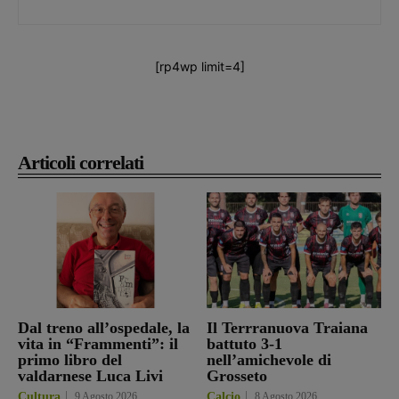
[rp4wp limit=4]
Articoli correlati
Dal treno all’ospedale, la
Il Terrranuova Traiana
vita in “Frammenti”: il
battuto 3-1
primo libro del
nell’amichevole di
valdarnese Luca Livi
Grosseto
Cultura
9 Agosto 2026
Calcio
8 Agosto 2026