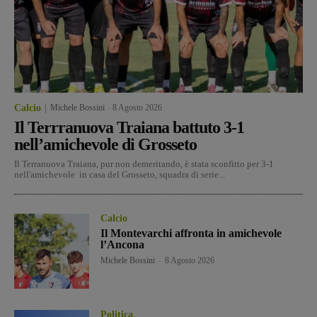
Calcio
Michele Bossini
-
8 Agosto 2026
Il Terrranuova Traiana battuto 3-1
nell’amichevole di Grosseto
Il Terranuova Traiana, pur non demeritando, è stata sconfitto per 3-1
nell'amichevole in casa del Grosseto, squadra di serie...
Calcio
Il Montevarchi affronta in amichevole
l’Ancona
Michele Bossini
-
8 Agosto 2026
Politica