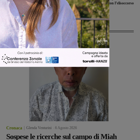
Ostina, 68enne trasportato a Careggi
trasferita alle Scotte con l’elisoccorso
con il Pegaso
Ultime Notizie
Cronaca
Glenda Venturini
-
6 Agosto 2026
Sospese le ricerche sul campo di Miah