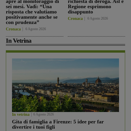
apre al monitoraggio di
richiesta di deroga. Asl e
sei mesi. Vadi: “Una
Regione esprimono
risposta che valutiamo
disappunto
positivamente anche se
Cronaca
6 Agosto 2026
con prudenza”
Cronaca
6 Agosto 2026
In Vetrina
In vetrina
6 Agosto 2026
Gita di famiglia a Firenze: 5 idee per far
divertire i tuoi figli