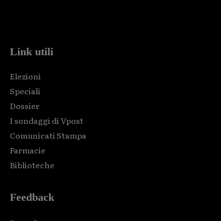
Html code here! Replace this with any non empty raw html
code and that's it.
Link utili
Elezioni
Speciali
Dossier
I sondaggi di Vpost
Comunicati Stampa
Farmacie
Biblioteche
Feedback