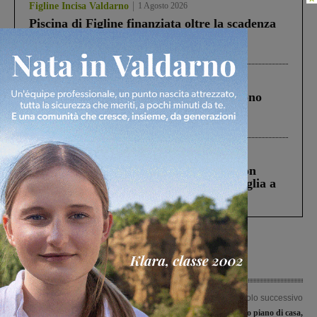
Figline Incisa Valdarno
1 Agosto 2026
Piscina di Figline finanziata oltre la scadenza
Pnrr, il gruppo di Fratelli d’Italia: “Un
ringraziamento al Governo”
Cronaca
4 Agosto 2026
Un anno fa la strage in A1 in cui morirono
Gianni, Giulia e Franco. Lo schianto, il
processo, lo stop ai sorpassi fra tir....
Cronaca
3 Agosto 2026
Scomparso da una struttura di Castiglion
Fiorentino l’uomo che aveva ucciso la figlia a
Levane nel 2020
Articolo precedente
Articolo successivo
Incidente in Vespa mentre scende da
Donna cade dal primo piano di casa,