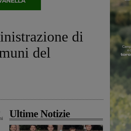
nistrazione di
omuni del
Ultime Notizie
e
ni