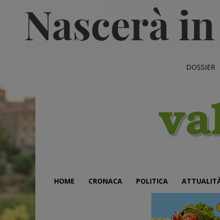
DOSSIER
HOME
CRONACA
POLITICA
ATTUALIT