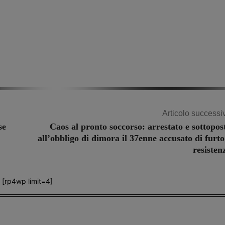
Articolo successi
se
Caos al pronto soccorso: arrestato e sottopos
all’obbligo di dimora il 37enne accusato di furto
resisten
[rp4wp limit=4]