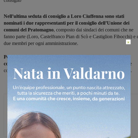
consiglio
Nell’ultima seduta di consiglio a Loro Ciuffenna sono stati
nominati i due rappresentanti per il consiglio dell’Unione dei
comuni del Pratomagno
, composto dai sindaci dei comuni che ne
fanno parte (Loro, Castelfranco Pian di Scò e Castiglion Fibocchi) e 
×
due membri per ogni amministrazione.
Per la minoranza è stato scelto Danilo Baldi (“Insieme per il
comune”) e per la maggioranza Wanda Ginestroni
, consigliere
comunale e assessore della nuova giunta guidata da Moreno Botti.
Federica Crini