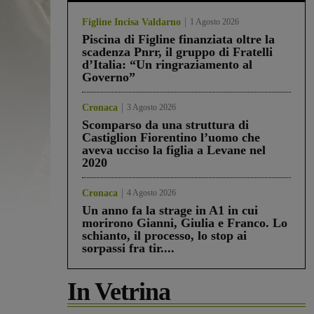
Figline Incisa Valdarno
1 Agosto 2026
Piscina di Figline finanziata oltre la
scadenza Pnrr, il gruppo di Fratelli
d’Italia: “Un ringraziamento al
Governo”
Cronaca
3 Agosto 2026
Scomparso da una struttura di
Castiglion Fiorentino l’uomo che
aveva ucciso la figlia a Levane nel
2020
Cronaca
4 Agosto 2026
Un anno fa la strage in A1 in cui
morirono Gianni, Giulia e Franco. Lo
schianto, il processo, lo stop ai
sorpassi fra tir....
In Vetrina