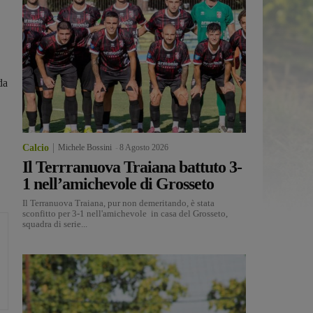
da
Calcio
Michele Bossini
-
8 Agosto 2026
Il Terrranuova Traiana battuto 3-
1 nell’amichevole di Grosseto
Il Terranuova Traiana, pur non demeritando, è stata
sconfitto per 3-1 nell'amichevole in casa del Grosseto,
squadra di serie...