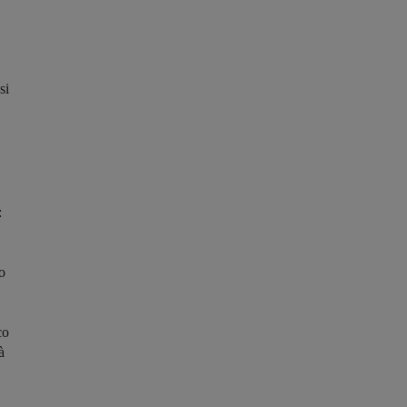
si
:
o
co
à