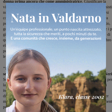
donna prima ancora che come amministratrice
. Giustificare la
violenza verbale, le volgarità praticate di nascosto, gli attacchi sessisti
non fa altro che alimentare un sentimento barbaro, che può volgersi
contro ogni donna o contro ogni persona debole e indifesa. Ancora
peggiore è l'atteggiamento teso a derubricarla come ironia o, peggio,
goliardia. Agendo così non facciamo altro che abituarci, e abituare i p
giovani, ad un modello nel quale le donne possono essere oggetto di
qualsiasi offesa ed essere poi costretti a rilevare ogni anno il macabro
elenco delle vittime di violenze. Io non voglio e non rappresento
persone così, che non comprendono la differenza tra una critica
legittima ed un attacco volgare, violento".
"In queste ore sto ricevendo molti attestati di solidarietà e ho
sentito davvero la vicinanza dei miei concittadini – conclude Ner
Sento che questa è una comunità di persone perbene, riconosciuta pe
la sua operosità e generosità, ma allo stesso tempo chiedo a tutti di
isolare quelle persone che con atteggiamenti vili e sconsiderati
diffondono una cultura di odio, rancore e violenza. Non lo dico per
me, ma per tutte coloro che, a differenza di me, hanno meno strument
per difendersi e spesso rischiano di subire silenziosamente."