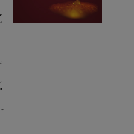
mo
ha
a
;
 e
ne
 e