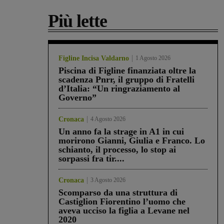
Più lette
Figline Incisa Valdarno
1 Agosto 2026
Piscina di Figline finanziata oltre la
scadenza Pnrr, il gruppo di Fratelli
d’Italia: “Un ringraziamento al
Governo”
Cronaca
4 Agosto 2026
Un anno fa la strage in A1 in cui
morirono Gianni, Giulia e Franco. Lo
schianto, il processo, lo stop ai
sorpassi fra tir....
Cronaca
3 Agosto 2026
Scomparso da una struttura di
Castiglion Fiorentino l’uomo che
aveva ucciso la figlia a Levane nel
2020