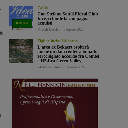
,
Calcio
Con Stefano Sottili l’Ideal Club
Incisa chiude la campagna
acquisti
Michele Bossini
-
5 Agosto 2026
iù
Figline Incisa Valdarno
L’area ex Bekaert ospiterà
anche un data center a impatto
zero: siglato accordo fra Comtel
e H2-Era Green Valley
Glenda Venturini
-
5 Agosto 2026
i
–
r
i