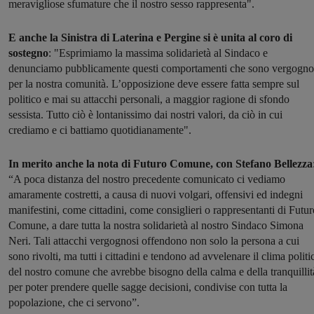
meravigliose sfumature che il nostro sesso rappresenta".
E anche la Sinistra di Laterina e Pergine si è unita al coro di
sostegno
: "Esprimiamo la massima solidarietà al Sindaco e
denunciamo pubblicamente questi comportamenti che sono vergogno
per la nostra comunità. L’opposizione deve essere fatta sempre sul
politico e mai su attacchi personali, a maggior ragione di sfondo
sessista. Tutto ciò è lontanissimo dai nostri valori, da ciò in cui
crediamo e ci battiamo quotidianamente".
In merito anche la nota di Futuro Comune, con Stefano Bellezza
“A poca distanza del nostro precedente comunicato ci vediamo
amaramente costretti, a causa di nuovi volgari, offensivi ed indegni
manifestini, come cittadini, come consiglieri o rappresentanti di Futur
Comune, a dare tutta la nostra solidarietà al nostro Sindaco Simona
Neri. Tali attacchi vergognosi offendono non solo la persona a cui
sono rivolti, ma tutti i cittadini e tendono ad avvelenare il clima politi
del nostro comune che avrebbe bisogno della calma e della tranquillit
per poter prendere quelle sagge decisioni, condivise con tutta la
popolazione, che ci servono”.