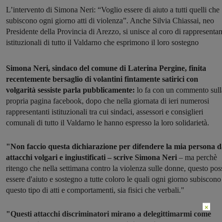
L’intervento di Simona Neri: “Voglio essere di aiuto a tutti quelli che
subiscono ogni giorno atti di violenza”. Anche Silvia Chiassai, neo
Presidente della Provincia di Arezzo, si unisce al coro di rappresentan
istituzionali di tutto il Valdarno che esprimono il loro sostegno
Simona Neri, sindaco del comune di Laterina Pergine, finita
recentemente bersaglio di volantini fintamente satirici con
volgarità sessiste parla pubblicamente:
lo fa con un commento sull
propria pagina facebook, dopo che nella giornata di ieri
numerosi
rappresentanti istituzionali tra cui sindaci, assessori e consiglieri
comunali di tutto il Valdarno le hanno espresso la loro solidarietà.
"Non faccio questa dichiarazione per difendere la mia persona 
attacchi volgari e ingiustificati – scrive Simona Neri
– ma perchè
ritengo che nella settimana contro la violenza sulle donne, questo pos
essere d'aiuto e sostegno a tutte coloro le quali ogni giorno subiscono
questo tipo di atti e comportamenti, sia fisici che verbali."
×
"
Questi attacchi discriminatori mirano a delegittimarmi come