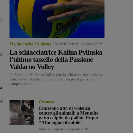
ti
Figline Incisa Valdarno
Michele Bossini
-
5 Agosto 2026
La schiacciatrice Kalina Pylinska
a
l’ultimo tassello della Passione
Valdarno Volley
La Passione Valdarno Volley con la schiacciatrice polacca
Kalina Pylinska ha completato la rosa per il prossimo
campionato di...
da
sa
Cronaca
Ennesimo atto di violenza
contro gli animali: a Montalto
gatto colpito da pallini. Enpa:
“Atto ingiustificabile”
Monica Campani
-
5 Agosto 2026