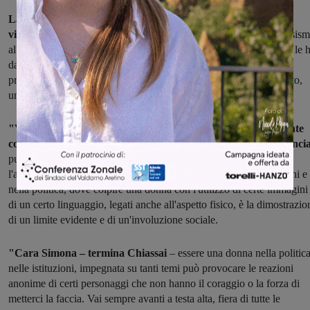
La vicenda, alla vigilia rella giornata internazionale contro la
violenza sulle donne
, ha acceso ancor di più la questione del sessis
al giorno d'oggi, tema, questo, su cui Neri si è soffermata e su cui le 
dato totale appoggio e solidarietà il sindaco di Montevarchi e
presidente della provincia Silvia Chiassai Martini in un comunicato,
unendosi agli altri numerosi interventi di sostegno e solidarietà.
"Voglio esprimere la mia solidarietà e vicinanza principalmente
come donna, ma anche come sindaco e presidente della provinci
purtroppo tutto ciò conferma quanto ancora abbiamo da fare per
l'affermazione di una cultura del rispetto soprattutto nelle istituzioni e
nella politica, dove colpire una donna con l'utilizzo di certe immagini
di un certo linguaggio, legati anche all'aspetto fisico, è la dimostrazio
di un limite evidente e di un'involuzione sociale.
"Cara Simona – termina Chiassai
– essere una donna nella politica
nelle istituzioni, impegnata su tanti temi può provocare le reazioni
anonime di certi personaggi che non hanno il coraggio o la forza di
metterci la faccia. Vai sempre avanti a testa alta, fiera di tutte le