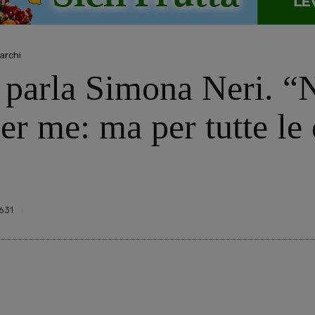
archi
, parla Simona Neri. “
per me: ma per tutte le
631