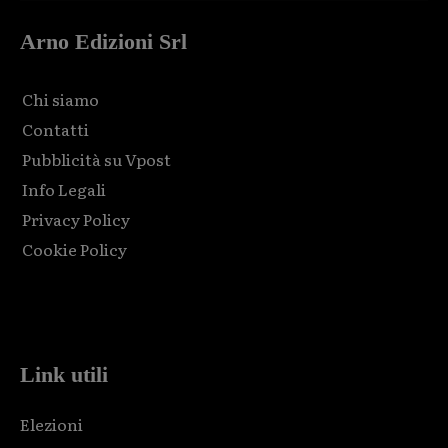
Arno Edizioni Srl
Chi siamo
Contatti
Pubblicità su Vpost
Info Legali
Privacy Policy
Cookie Policy
Html code here! Replace this with any non empty raw html
code and that's it.
Link utili
Elezioni