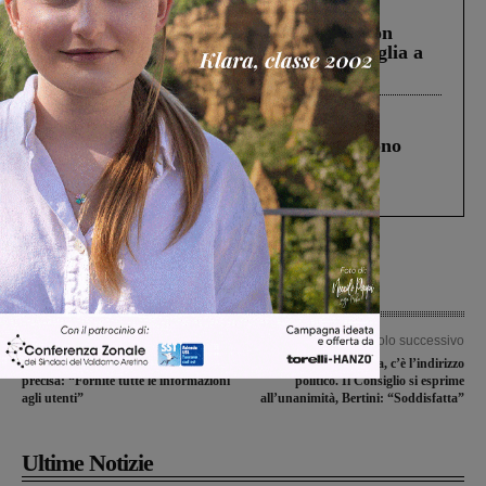
Cronaca
3 Agosto 2026
Scomparso da una struttura di Castiglion
Fiorentino l’uomo che aveva ucciso la figlia a
Levane nel 2020
Cronaca
4 Agosto 2026
Un anno fa la strage in A1 in cui morirono
Gianni, Giulia e Franco. Lo schianto, il
processo, lo stop ai sorpassi fra tir....
Articolo precedente
Articolo successivo
Diritto all’indennizzo, Publiacqua
Epidurale alla Gruccia, c’è l’indirizzo
precisa: “Fornite tutte le informazioni
politico. Il Consiglio si esprime
agli utenti”
all’unanimità, Bertini: “Soddisfatta”
Ultime Notizie