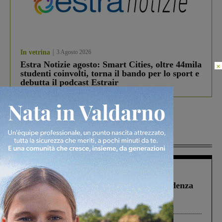
In vetrina
3 Agosto 2026
Estra Notizie agosto: Smart Cities, oltre 44mila
×
studenti coinvolti, torna il bando per lo sport e
debutta il podcast Estrair
Più lette
Figline Incisa Valdarno
1 Agosto 2026
Piscina di Figline finanziata oltre la scadenza
Pnrr, il gruppo di Fratelli d’Italia: “Un
ringraziamento al Governo”