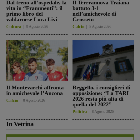
Dal treno all’ospedale, la
Il Terrranuova Traiana
vita in “Frammenti”: il
battuto 3-1
primo libro del
nell’amichevole di
valdarnese Luca Livi
Grosseto
Cultura
9 Agosto 2026
Calcio
8 Agosto 2026
Il Montevarchi affronta
Reggello, i consiglieri di
in amichevole l’Ancona
opposizione: “La TARI
2026 resta più alta di
Calcio
8 Agosto 2026
quella del 2022”
Politica
8 Agosto 2026
In Vetrina