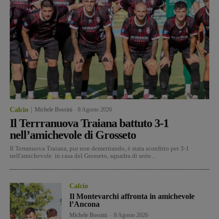
Calcio
Michele Bossini
-
8 Agosto 2026
Il Terrranuova Traiana battuto 3-1
nell’amichevole di Grosseto
Il Terranuova Traiana, pur non demeritando, è stata sconfitto per 3-1
nell'amichevole in casa del Grosseto, squadra di serie...
Calcio
Il Montevarchi affronta in amichevole
l’Ancona
Michele Bossini
-
8 Agosto 2026