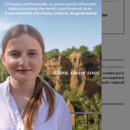
Cronaca
4 Agosto 2026
Un anno fa la strage in A1 in cui morirono
Gianni, Giulia e Franco. Lo schianto, il
processo, lo stop ai sorpassi fra tir....
Articolo precedente
Articolo successivo
Alle Fornaci debutta “No Way”, una
Giornata senza sconfitte per le
produzione firmata Prospettiva
valdarnesi impegnate nei campionati
Capaneo
juniores nazionali e regionali
Ultime Notizie