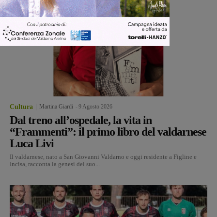
Cultura
Martina Giardi
-
9 Agosto 2026
Dal treno all’ospedale, la vita in
“Frammenti”: il primo libro del valdarnese
Luca Livi
Il valdarnese, nato a San Giovanni Valdarno e oggi residente a Figline e
Incisa, racconta la genesi del suo...