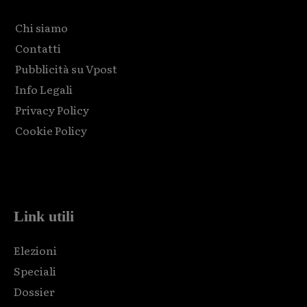
Chi siamo
Contatti
Pubblicità su Vpost
Info Legali
Privacy Policy
Cookie Policy
Html code here! Replace this with any non empty raw html
code and that's it.
Link utili
Elezioni
Speciali
Dossier