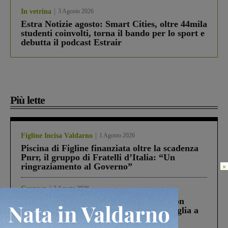
In vetrina
3 Agosto 2026
Estra Notizie agosto: Smart Cities, oltre 44mila
studenti coinvolti, torna il bando per lo sport e
debutta il podcast Estrair
Più lette
Figline Incisa Valdarno
1 Agosto 2026
Piscina di Figline finanziata oltre la scadenza
Pnrr, il gruppo di Fratelli d’Italia: “Un
ringraziamento al Governo”
×
Cronaca
3 Agosto 2026
Scomparso da una struttura di Castiglion
Fiorentino l’uomo che aveva ucciso la figlia a
Levane nel 2020