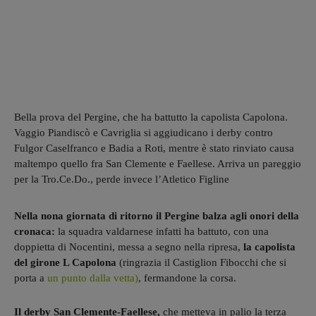
Bella prova del Pergine, che ha battutto la capolista Capolona.
Vaggio Piandiscò e Cavriglia si aggiudicano i derby contro
Fulgor Caselfranco e Badia a Roti, mentre è stato rinviato causa
maltempo quello fra San Clemente e Faellese. Arriva un pareggio
per la Tro.Ce.Do., perde invece l’Atletico Figline
Nella nona giornata di ritorno il Pergine
balza agli onori della
cronaca:
la squadra valdarnese infatti ha battuto, con una
doppietta di Nocentini, messa a segno nella ripresa,
la capolista
del girone L Capolona
(ringrazia il Castiglion Fibocchi che si
porta a
un punto dalla vetta)
, fermandone la corsa.
Il derby San Clemente-Faellese,
che metteva in palio la terza