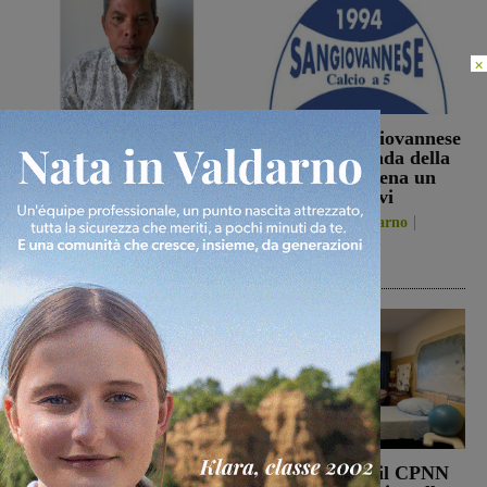
×
Sospese le ricerche sul
La Futsal Sangiovannese
campo di Miah Billal, il
ha scelto la strada della
Prefetto di Arezzo:
continuità, appena un
“L’attenzione delle
paio i volti nuovi
istituzioni su questa
San Giovanni Valdarno
vicenda resta alta”
6 Agosto 2026
Cronaca
6 Agosto 2026
Punto Nascita, no alla
Punto nascita: il CPNN