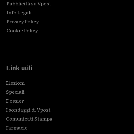
Pubblicità su Vpost
Info Legali
Privacy Policy
Cookie Policy
Html code here! Replace this with any non empty raw html
code and that's it.
Link utili
Elezioni
Speciali
Dossier
I sondaggi di Vpost
Comunicati Stampa
Farmacie