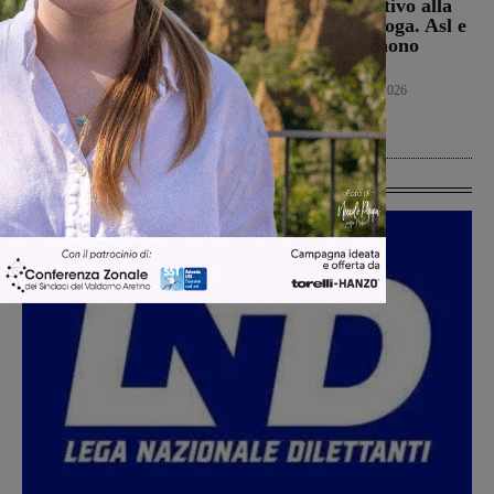
deroga ma il Ministero
dà parere negativo alla
apre al monitoraggio di
richiesta di deroga. Asl e
sei mesi. Vadi: “Una
Regione esprimono
risposta che valutiamo
disappunto
positivamente anche se
Cronaca
6 Agosto 2026
con prudenza”
Cronaca
6 Agosto 2026
Ultime Calcio