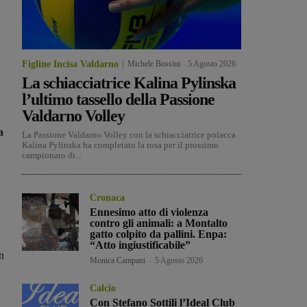
Figline Incisa Valdarno
Michele Bossini
-
5 Agosto 2026
La schiacciatrice Kalina Pylinska
l’ultimo tassello della Passione
Valdarno Volley
a
La Passione Valdarno Volley con la schiacciatrice polacca
Kalina Pylinska ha completato la rosa per il prossimo
campionato di...
Cronaca
Ennesimo atto di violenza
contro gli animali: a Montalto
gatto colpito da pallini. Enpa:
“Atto ingiustificabile”
n
Monica Campani
-
5 Agosto 2026
Calcio
Con Stefano Sottili l’Ideal Club