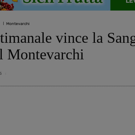
o
Montevarchi
ttimanale vince la Sa
il Montevarchi
5