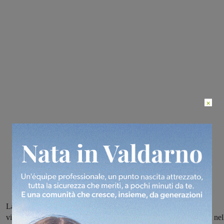
×
La Sangiovannese si è imposta per 3-0 sul Tuttocuoio tornando a
vincere dopo un mese di digiuno, il Montevarchi ha impattato 1-1 nel