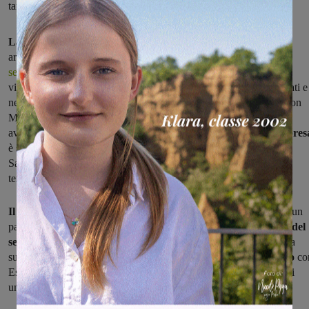
tana del Bastia
La Sangiovannese
ha battuto con un netto 3-0
il Tuttocuoio,
arrivato al "Virgilio Fedini" come capolista del torneo e adesso al
secondo posto
alle spalle del Ghivizzano
. Gli azzurri,
che non
vincevano dal 14 novembre,
sono scesi in campo molto determinati e
nel giro di poco più di mezz'ora hanno
colpito due volte
, al 33' con
Mencagli bravo ad approfittare di una leggerezza della difesa
avversaria e al 36' con Rontini di testa.
Al quarto d'ora della ripres
è stato Mencagli, per lui prima doppietta con la maglia della
Sangiovannese, a fare tris e chiudere di fatto la partita, arrivata al
termine
senza altri particolari sussulti.
Il Montevarchi torna da Bastia Umbra
con un punto, frutto di un
pareggio per 1-1 con entrambe le reti che sono arrivate
nel corso del
secondo tempo
. Dopo che la prima frazione di gioco si era chiusa
sullo 0-0, al 9' della ripresa gli aquilotti sono
passati in vantaggio
co
Essoussi ben servito da Migliorini, al quale ha poi replicato per gli
umbri al 38' Belli,
per l'1-1 finale.