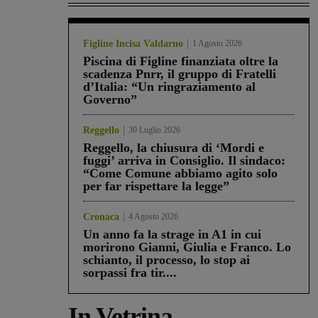
Figline Incisa Valdarno
1 Agosto 2026
Piscina di Figline finanziata oltre la
scadenza Pnrr, il gruppo di Fratelli
d’Italia: “Un ringraziamento al
Governo”
Reggello
30 Luglio 2026
Reggello, la chiusura di ‘Mordi e
fuggi’ arriva in Consiglio. Il sindaco:
“Come Comune abbiamo agito solo
per far rispettare la legge”
Cronaca
4 Agosto 2026
Un anno fa la strage in A1 in cui
morirono Gianni, Giulia e Franco. Lo
schianto, il processo, lo stop ai
sorpassi fra tir....
In Vetrina