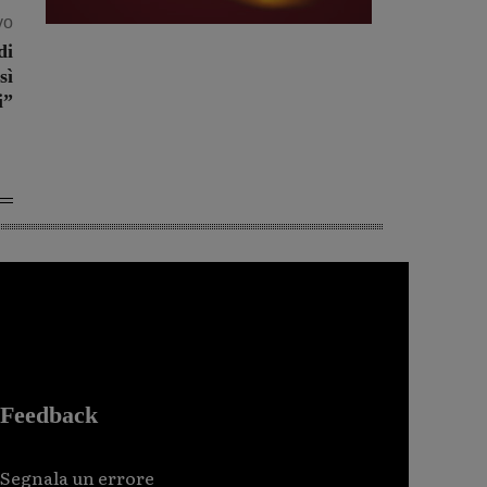
vo
di
sì
i”
Feedback
Segnala un errore