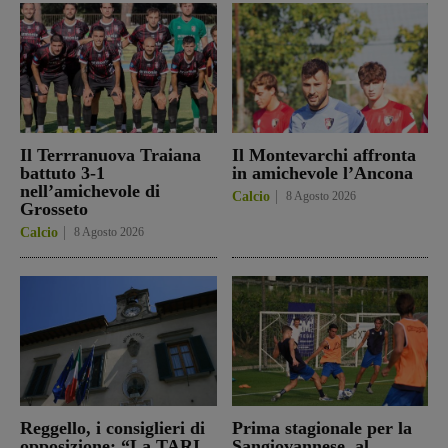
Il Terrranuova Traiana
Il Montevarchi affronta
battuto 3-1
in amichevole l’Ancona
nell’amichevole di
Calcio
8 Agosto 2026
Grosseto
Calcio
8 Agosto 2026
Reggello, i consiglieri di
Prima stagionale per la
opposizione: “La TARI
Sangiovannese, al