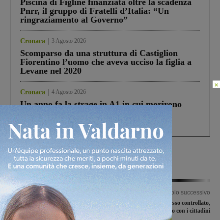
Piscina di Figline finanziata oltre la scadenza
Pnrr, il gruppo di Fratelli d’Italia: “Un
ringraziamento al Governo”
Cronaca
3 Agosto 2026
Scomparso da una struttura di Castiglion
Fiorentino l’uomo che aveva ucciso la figlia a
Levane nel 2020
×
Cronaca
4 Agosto 2026
Un anno fa la strage in A1 in cui morirono
Gianni, Giulia e Franco. Lo schianto, il
processo, lo stop ai sorpassi fra tir....
Articolo precedente
Articolo successivo
Fine settimana a San Vincenzo per le
Cassonetti ad accesso controllato,
quattro squadre del Minirugby
nuovo incontro con i cittadini
Valdarno