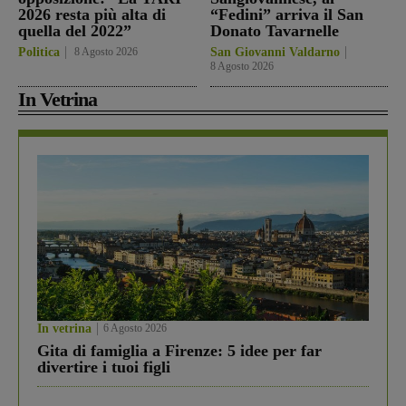
2026 resta più alta di
“Fedini” arriva il San
quella del 2022”
Donato Tavarnelle
Politica
8 Agosto 2026
San Giovanni Valdarno
8 Agosto 2026
In Vetrina
In vetrina
6 Agosto 2026
Gita di famiglia a Firenze: 5 idee per far
divertire i tuoi figli