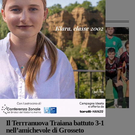
Ultime Notizie
Calcio
Michele Bossini
-
8 Agosto 2026
Il Terrranuova Traiana battuto 3-1
nell’amichevole di Grosseto