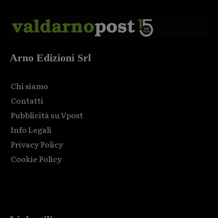
Arno Edizioni Srl
Chi siamo
Contatti
Pubblicità su Vpost
Info Legali
Privacy Policy
Cookie Policy
Html code here! Replace this with any non empty raw html
code and that's it.